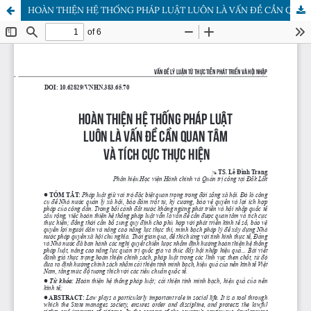
HOÀN THIỆN HỆ THỐNG PHÁP LUẬT LUÔN LÀ VẤN ĐỀ CẦN QUAN TÂM VÀ TÍCH CỰC THỰC HIỆN