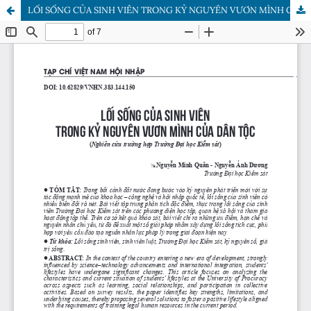
LỐI SỐNG CỦA SINH VIÊN TRONG KỶ NGUYÊN VƯƠN MÌNH CỦA DÂN TỘC