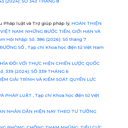
343 (2024): SỐ 343 THÁNG 8
 Pháp luật và Trợ giúp pháp lý,
HOÀN THIỆN
IỆT NAM: NHỮNG BƯỚC TIẾN, GIỚI HẠN VÀ
am Hội Nhập: Số. 386 (2026): Số tháng 7
TRƯỜNG SỐ
,
Tạp chí Khoa học điện tử Việt Nam
HĨA ĐỐI VỚI THỰC HIỆN CHIẾN LƯỢC QUỐC
Số. 339 (2024): SỐ 339 THÁNG 6
ỆM GIẢI TRÌNH VÀ KIỂM SOÁT QUYỀN LỰC
VÀ PHÁP LUẬT
,
Tạp chí Khoa học điện tử Việt
 AN NHÂN DÂN HIỆN NAY THEO TƯ TƯỞNG
RỌNG PHÒNG, CHỐNG THAM NHŨNG, TIÊU CỰC
,