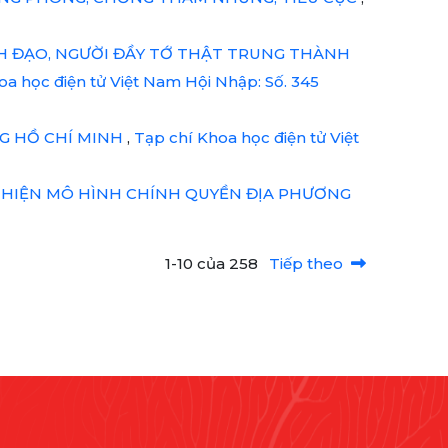
H ĐẠO, NGƯỜI ĐẦY TỚ THẬT TRUNG THÀNH
oa học điện tử Việt Nam Hội Nhập: Số. 345
G HỒ CHÍ MINH
,
Tạp chí Khoa học điện tử Việt
 THIỆN MÔ HÌNH CHÍNH QUYỀN ĐỊA PHƯƠNG
1-10 của 258
Tiếp theo