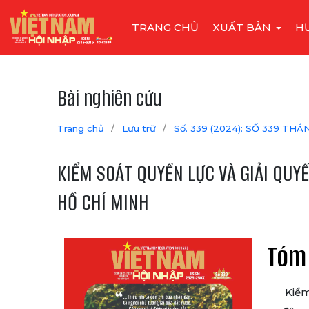
TRANG CHỦ
XUẤT BẢN
H
Bài nghiên cứu
Trang chủ
/
Lưu trữ
/
Số. 339 (2024): SỐ 339 THÁ
KIỂM SOÁT QUYỀN LỰC VÀ GIẢI QUY
HỒ CHÍ MINH
Tóm
Kiểm 