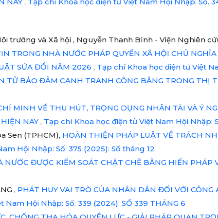
ỆN NAY
,
Tạp chí Khoa học điện tử Việt Nam Hội Nhập: Số. 
i trường và Xã hội , Nguyễn Thanh Bình - Viện Nghiên cứu
IN TRONG NHÀ NƯỚC PHÁP QUYỀN XÃ HỘI CHỦ NGHĨA V
LUẬT SỬA ĐỔI NĂM 2026
,
Tạp chí Khoa học điện tử Việt N
ỆN TỬ BẢO ĐẢM CẠNH TRANH CÔNG BẰNG TRONG THỊ 
HÍ MINH VỀ THU HÚT, TRỌNG DỤNG NHÂN TÀI VÀ Ý NG
 HIỆN NAY
,
Tạp chí Khoa học điện tử Việt Nam Hội Nhập: 
oa Sen (TPHCM),
HOÀN THIỆN PHÁP LUẬT VỀ TRÁCH NHI
Nam Hội Nhập: Số. 375 (2025): Số tháng 12
À NƯỚC ĐƯỢC KIỂM SOÁT CHẶT CHẼ BẰNG HIẾN PHÁP 
NG ,
PHÁT HUY VAI TRÒ CỦA NHÂN DÂN ĐỐI VỚI CÔNG
iệt Nam Hội Nhập: Số. 339 (2024): SỐ 339 THÁNG 6
ỰC, CHỐNG THA HÓA QUYỀN LỰC - GIẢI PHÁP QUAN T