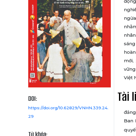
động
nghiê
ngừa
nhằm
nhân
sáng
hoàn
mới,
vững
Việt
Tài 
DOI:
https://doi.org/10.62829/VNHN.339.24.
đảng
29
Ban 
quyết
Từ khóa: