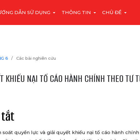
ƯỚNG DẪN SỬ DỤNG
THÔNG TIN
CHỦ ĐỀ
NG 6
/
Các bài nghiên cứu
ẾT KHIẾU NẠI TỐ CÁO HÀNH CHÍNH THEO TƯ 
 tắt
soát quyền lực và giải quyết khiếu nại tố cáo hành chính 