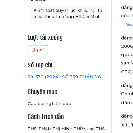
đảng
Kiểm soát quyền lực; khiếu nại; tố
của 
cáo; theo tư tưởng Hồ Chí Minh
Lượt tải xuống
đảng
2006,
pdf
quốc 
sản 
Số tạp chí
CTQG
Số. 339 (2024): SỐ 339 THÁNG 6
đảng
Chuyên mục
Chín
dân v
Các bài nghiên cứu
Cách trích dẫn
đảng
XIII,
THS. PHẠM THỊ MINH THỦY, and THS.