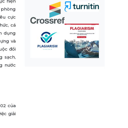
ực hiện
à phòng
iêu cực
hức, cá
ận dụng
dựng và
uộc đổi
g sạch,
ng nước
002 của
ệc giải