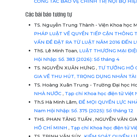
CÔNG TÁC BẢO VỆ CHÍNH TRỊ NỘI BỘ HI
Các bài báo tương tự
TS. Nguyễn Trung Thành - Viện Khoa học Mô
PHÁP LUẬT VỀ QUYỀN TIẾP CẬN THÔNG T
VẤN ĐỀ ĐẶT RA TỪ LUẬT NĂM 2016 ĐẾN 
ThS. Lê Minh Toan,
LUẬT THƯƠNG MẠI ĐI
Hội Nhập: Số. 383 (2026): Số tháng 4
TS. NGUYỄN XUÂN HƯNG ,
TƯ TƯỞNG HỒ C
GIA VỀ THU HÚT, TRỌNG DỤNG NHÂN TÀI
TS. Hoàng Xuân Trung - Trường Đại học H
NHÀ NƯỚC
,
Tạp chí Khoa học điện tử Việt 
Th.S Hà Minh Lâm,
ĐỂ MỌI QUYỀN LỰC NH
Nam Hội Nhập: Số. 375 (2025): Số tháng 12
THS. PHAN TĂNG TUẤN , NGUYỄN VĂN GIA
HỒ CHÍ MINH
,
Tạp chí Khoa học điện tử V
TS. TRỊNH VĂN SÚY ,
KIỂM SOÁT QUYỀN L