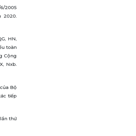
/6/2005
m 2020.
QG, HN,
iểu toàn
ảng Cộng
X, Nxb.
 của Bộ
ác tiếp
lần thứ