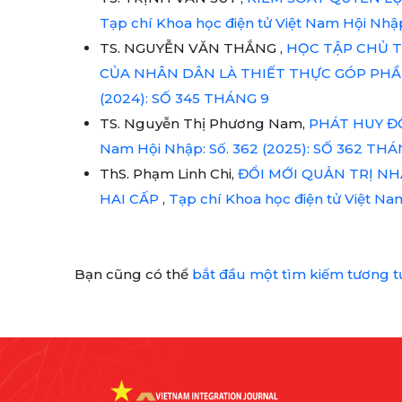
Tạp chí Khoa học điện tử Việt Nam Hội Nhậ
TS. NGUYỄN VĂN THẮNG ,
HỌC TẬP CHỦ T
CỦA NHÂN DÂN LÀ THIẾT THỰC GÓP PH
(2024): SỐ 345 THÁNG 9
TS. Nguyễn Thị Phương Nam,
PHÁT HUY Đ
Nam Hội Nhập: Số. 362 (2025): SỐ 362 THÁ
ThS. Phạm Linh Chi,
ĐỔI MỚI QUẢN TRỊ N
HAI CẤP
,
Tạp chí Khoa học điện tử Việt Nam
Bạn cũng có thể
bắt đầu một tìm kiếm tương t