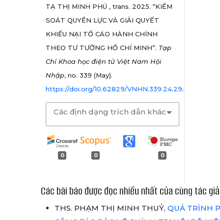
TẠ THỊ MINH PHÚ , trans. 2025. “KIỂM
SOÁT QUYỀN LỰC VÀ GIẢI QUYẾT
KHIẾU NẠI TỐ CÁO HÀNH CHÍNH
THEO TƯ TƯỞNG HỒ CHÍ MINH”.
Tạp
Chí Khoa học điện tử Việt Nam Hội
Nhập
, no. 339 (May).
https://doi.org/10.62829/VNHN.339.24.29
.
Các định dạng trích dẫn khác
0
0
0
Các bài báo được đọc nhiều nhất của cùng tác giả
THS. PHẠM THỊ MINH THUỶ,
QUÁ TRÌNH P