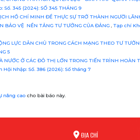
p: Số. 345 (2024): SỐ 345 THÁNG 9
ỊCH HỒ CHÍ MINH ĐỂ THỰC SỰ TRỞ THÀNH NGƯỜI LÃN
ẦN BẢO VỆ NỀN TẢNG TƯ TƯỞNG CỦA ĐẢNG
,
Tạp chí Kh
ỘNG LỰC DÂN CHỦ TRONG CÁCH MẠNG THEO TƯ TƯỞN
NG 5
HÀ NƯỚC Ở CÁC ĐÔ THỊ LỚN TRONG TIẾN TRÌNH HOÀN
 Hội Nhập: Số. 386 (2026): Số tháng 7
ự nâng cao
cho bài báo này.
ĐỊA CHỈ