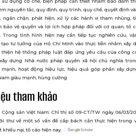
 sử dụng cơ chế, biện pháp cần thiết nhằm bảo đảm th
m nguyên tắc, quy định, quy trình, quy chế, quyết định v
, ngăn chặn, phát hiện, xử lý các hành vi tham nhũng, t
 bảo vệ quyền và lợi ích hợp pháp đối với cơ quan, tổ c
. Trong tình hình hiện nay cần tiếp tục nghiên cứu, v
 tạo tư tưởng của Hồ Chí Minh vào thực tiễn nhằm xây 
 thiện hệ thống pháp luật đáp ứng yêu cầu của công c
 xây dựng Nhà nước pháp quyền xã hội chủ nghĩa tron
 mạnh, hoạt động hiệu lực, hiệu quả góp phần xây dự
 Nam giàu mạnh, hùng cường
liệu tham khảo
 Cộng sản Việt Nam: Chỉ thị số 09-CT/TW ngày 06/03/2
Bí thư về một số vấn đề cấp bách cần thực hiện trong vi
 khiếu nại, tố cáo hiện nay.