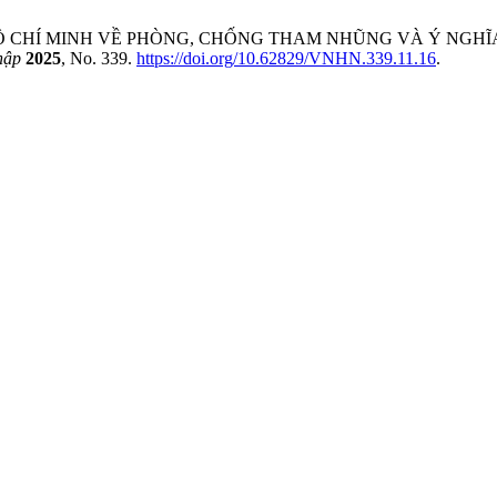
HỒ CHÍ MINH VỀ PHÒNG, CHỐNG THAM NHŨNG VÀ Ý NGH
hập
2025
, No. 339.
https://doi.org/10.62829/VNHN.339.11.16
.