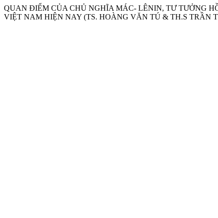
QUAN ĐIỂM CỦA CHỦ NGHĨA MÁC- LÊNIN, TƯ TƯỞNG 
VIỆT NAM HIỆN NAY (TS. HOÀNG VĂN TÚ & TH.S TRẦN THỊ L