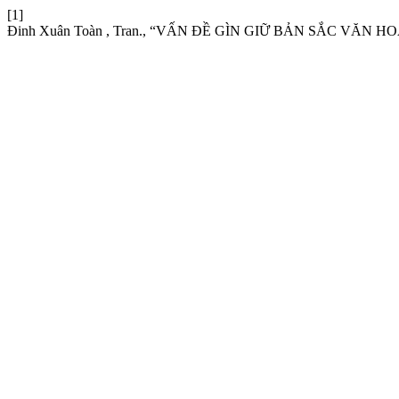
[1]
Đinh Xuân Toàn , Tran., “VẤN ĐỀ GÌN GIỮ BẢN SẮC VĂ