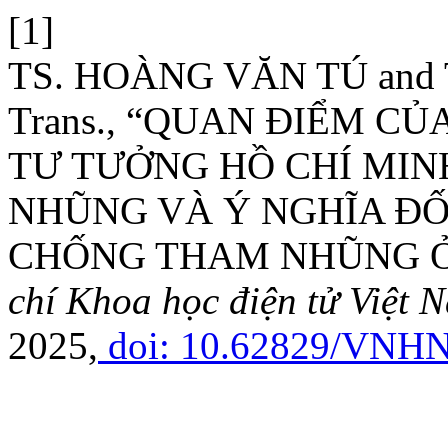
[1]
TS. HOÀNG VĂN TÚ and 
Trans., “QUAN ĐIỂM CỦ
TƯ TƯỞNG HỒ CHÍ MIN
NHŨNG VÀ Ý NGHĨA ĐỐ
CHỐNG THAM NHŨNG Ở 
chí Khoa học điện tử Việt
2025,
doi: 10.62829/VNHN.