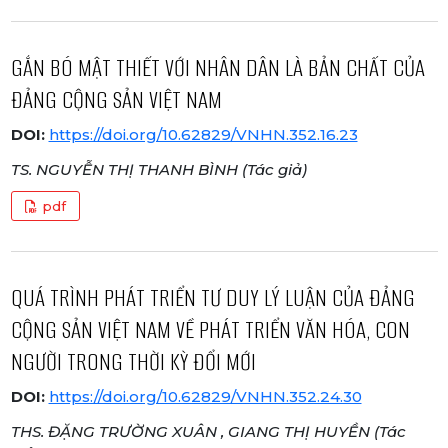
GẮN BÓ MẬT THIẾT VỚI NHÂN DÂN LÀ BẢN CHẤT CỦA
ĐẢNG CỘNG SẢN VIỆT NAM
DOI:
https://doi.org/10.62829/VNHN.352.16.23
TS. NGUYỄN THỊ THANH BÌNH (Tác giả)
pdf
QUÁ TRÌNH PHÁT TRIỂN TƯ DUY LÝ LUẬN CỦA ĐẢNG
CỘNG SẢN VIỆT NAM VỀ PHÁT TRIỂN VĂN HÓA, CON
NGƯỜI TRONG THỜI KỲ ĐỔI MỚI
DOI:
https://doi.org/10.62829/VNHN.352.24.30
THS. ĐẶNG TRƯỜNG XUÂN , GIANG THỊ HUYỀN (Tác