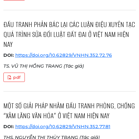
ĐẤU TRANH PHẢN BÁC LẠI CÁC LUẬN ĐIỆU XUYÊN TẠC
QUÁ TRÌNH SỬA ĐỔI LUẬT ĐẤT ĐAI Ở VIỆT NAM HIỆN
NAY
DOI:
https://doi.org/10.62829/VNHN.352.72.76
TS. VŨ THỊ HỒNG TRANG (Tác giả)
pdf
MỘT SỐ GIẢI PHÁP NHẰM ĐẤU TRANH PHÒNG, CHỐNG
“XÂM LĂNG VĂN HÓA” Ở VIỆT NAM HIỆN NAY
DOI:
https://doi.org/10.62829/VNHN.352.77.81
THS. NGUYỄN THỊ THÙY TRANG (Tác giả)