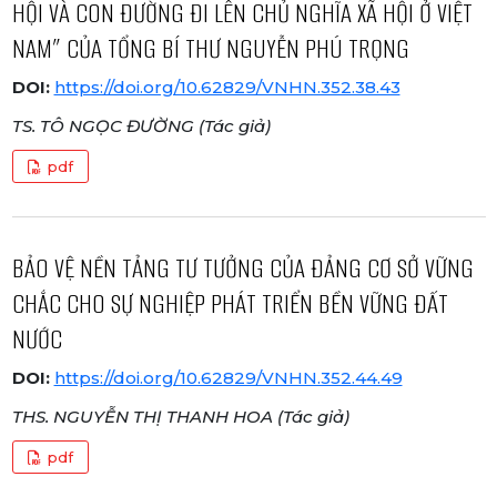
HỘI VÀ CON ĐƯỜNG ĐI LÊN CHỦ NGHĨA XÃ HỘI Ở VIỆT
NAM” CỦA TỔNG BÍ THƯ NGUYỄN PHÚ TRỌNG
DOI:
https://doi.org/10.62829/VNHN.352.38.43
TS. TÔ NGỌC ĐƯỜNG (Tác giả)
pdf
BẢO VỆ NỀN TẢNG TƯ TƯỞNG CỦA ĐẢNG CƠ SỞ VỮNG
CHẮC CHO SỰ NGHIỆP PHÁT TRIỂN BỀN VỮNG ĐẤT
NƯỚC
DOI:
https://doi.org/10.62829/VNHN.352.44.49
THS. NGUYỄN THỊ THANH HOA (Tác giả)
pdf