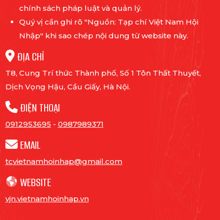
chính sách pháp luật và quản lý.
Quý vị cần ghi rõ "Nguồn: Tạp chí Việt Nam Hội
Nhập" khi sao chép nội dung từ website này.
ĐỊA CHỈ
T8, Cung Trí thức Thành phố, Số 1 Tôn Thất Thuyết,
Dịch Vọng Hậu, Cầu Giấy, Hà Nội.
ĐIỆN THOẠI
0912953695
-
0987989371
EMAIL
tcvietnamhoinhap@gmail.com
WEBSITE
vjn.vietnamhoinhap.vn