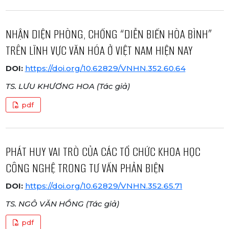
NHẬN DIỆN PHÒNG, CHỐNG “DIỄN BIẾN HÒA BÌNH”
TRÊN LĨNH VỰC VĂN HÓA Ở VIỆT NAM HIỆN NAY
DOI:
https://doi.org/10.62829/VNHN.352.60.64
TS. LƯU KHƯƠNG HOA (Tác giả)
pdf
PHÁT HUY VAI TRÒ CỦA CÁC TỔ CHỨC KHOA HỌC
CÔNG NGHỆ TRONG TƯ VẤN PHẢN BIỆN
DOI:
https://doi.org/10.62829/VNHN.352.65.71
TS. NGÔ VĂN HỒNG (Tác giả)
pdf