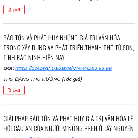
pdf
BẢO TỒN VÀ PHÁT HUY NHỮNG GIÁ TRỊ VĂN HÓA
TRONG XÂY DỰNG VÀ PHÁT TRIỂN THÀNH PHỐ TỪ SƠN,
TỈNH BẮC NINH HIỆN NAY
DOI:
https://doi.org/10.62829/VNHN.352.82.88
THS. ĐẶNG THU HƯỜNG (Tác giả)
pdf
GIẢI PHÁP BẢO TỒN VÀ PHÁT HUY GIÁ TRỊ VĂN HÓA LỄ
HỘI CẦU AN CỦA NGƯỜI M’NÔNG PREH Ở TÂY NGUYÊN