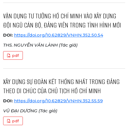
VẬN DỤNG TƯ TƯỞNG HỒ CHÍ MINH VÀO XÂY DỰNG
ĐỘI NGŨ CÁN BỘ, ĐẢNG VIÊN TRONG TÌNH HÌNH MỚI
DOI:
https://doi.org/10.62829/VNHN.352.50.54
THS. NGUYỄN VĂN LÀNH (Tác giả)
pdf
XÂY DỰNG SỰ ĐOÀN KẾT THỐNG NHẤT TRONG ĐẢNG
THEO DI CHÚC CỦA CHỦ TỊCH HỒ CHÍ MINH
DOI:
https://doi.org/10.62829/VNHN.352.55.59
VŨ ĐẠI DƯƠNG (Tác giả)
pdf