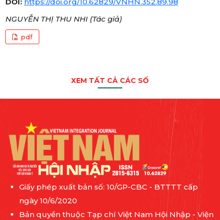
DOI:
https://doi.org/10.62829/VNHN.352.89.98
NGUYỄN THỊ THU NHI (Tác giả)
pdf
XEM TẤT CẢ CÁC SỐ
Giấy phép xuất bản số: 10/GP-CBC - BTTTT cấp
ngày 10/6/2020
Bản quyền thuộc Tạp chí Việt Nam Hội Nhập - Viện