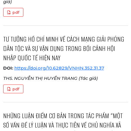
giả)
pdf
TƯ TƯỞNG HỒ CHÍ MINH VỀ CÁCH MẠNG GIẢI PHÓNG
DÂN TỘC VÀ SỰ VẬN DỤNG TRONG BỐI CẢNH HỘI
NHẬP QUỐC TẾ HIỆN NAY
DOI:
https://doi.org/10.62829/VNHN.352.31.37
THS. NGUYỄN THỊ HUYỀN TRANG (Tác giả)
pdf
NHỮNG LUẬN ĐIỂM CƠ BẢN TRONG TÁC PHẨM “MỘT
SỐ VẤN ĐỀ LÝ LUẬN VÀ THỰC TIỄN VỀ CHỦ NGHĨA XÃ