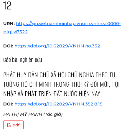
12
URN:
https://vjn.vietnamhoinhap.vnurn:vnhn:vi:0000-
plql.vi3522
DOI:
https://doi.org/10.62829/VNHN.no.352
Các bài nghiên cứu
PHÁT HUY DÂN CHỦ XÃ HỘI CHỦ NGHĨA THEO TƯ
TƯỞNG HỒ CHÍ MINH TRONG THỜI KỲ ĐỔI MỚI, HỘI
NHẬP VÀ PHÁT TRIỂN ĐẤT NƯỚC HIỆN NAY
DOI:
https://doi.org/10.62829/VNHN.352.8.15
HÀ THỊ MỸ HẠNH (Tác giả)
pdf