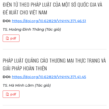
ĐIỆN TỬ THEO PHÁP LUẬT CỦA MỘT SỐ QUỐC GIA VÀ
ĐỀ XUẤT CHO VIỆT NAM
DOI:
https://doi.org/10.62829/VNHN.371.46.51
TS. Hoàng Đình Thăng (Tác giả)
pdf
PHÁP LUẬT QUẢNG CÁO THƯƠNG MẠI THỰC TRẠNG VÀ
GIẢI PHÁP HOÀN THIỆN
DOI:
https://doi.org/10.62829/VNHN.371.41.45
TS. Hà Minh Lâm (Tác giả)
pdf