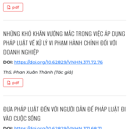
pdf
NHỮNG KHÓ KHĂN VƯỚNG MẮC TRONG VIỆC ÁP DỤNG
PHÁP LUẬT VỀ XỬ LÝ VI PHẠM HÀNH CHÍNH ĐỐI VỚI
DOANH NGHIỆP
DOI:
https://doi.org/10.62829/VNHN.371.72.76
ThS. Phan Xuân Thành (Tác giả)
pdf
ĐƯA PHÁP LUẬT ĐẾN VỚI NGƯỜI DÂN ĐỂ PHÁP LUẬT ĐI
VÀO CUỘC SỐNG
DOI:
https://doi.org/10.62829/VNHN.371.68.71