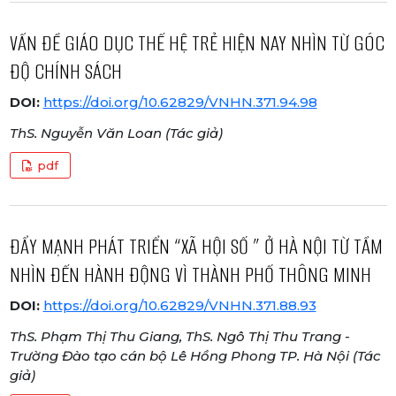
VẤN ĐỀ GIÁO DỤC THẾ HỆ TRẺ HIỆN NAY NHÌN TỪ GÓC
ĐỘ CHÍNH SÁCH
DOI:
https://doi.org/10.62829/VNHN.371.94.98
ThS. Nguyễn Văn Loan (Tác giả)
pdf
ĐẨY MẠNH PHÁT TRIỂN “XÃ HỘI SỐ ” Ở HÀ NỘI TỪ TẦM
NHÌN ĐẾN HÀNH ĐỘNG VÌ THÀNH PHỐ THÔNG MINH
DOI:
https://doi.org/10.62829/VNHN.371.88.93
ThS. Phạm Thị Thu Giang, ThS. Ngô Thị Thu Trang -
Trường Đào tạo cán bộ Lê Hồng Phong TP. Hà Nội (Tác
giả)