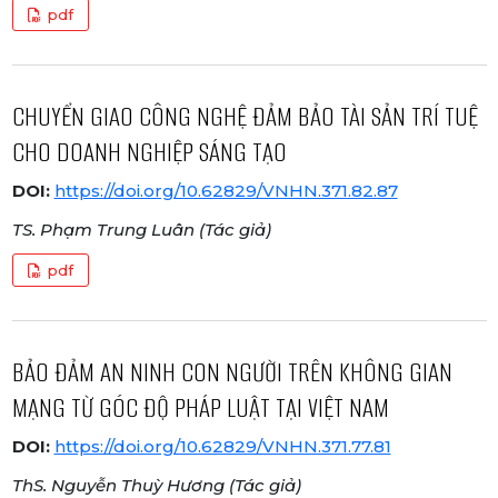
pdf
CHUYỂN GIAO CÔNG NGHỆ ĐẢM BẢO TÀI SẢN TRÍ TUỆ
CHO DOANH NGHIỆP SÁNG TẠO
DOI:
https://doi.org/10.62829/VNHN.371.82.87
TS. Phạm Trung Luân (Tác giả)
pdf
BẢO ĐẢM AN NINH CON NGƯỜI TRÊN KHÔNG GIAN
MẠNG TỪ GÓC ĐỘ PHÁP LUẬT TẠI VIỆT NAM
DOI:
https://doi.org/10.62829/VNHN.371.77.81
ThS. Nguyễn Thuỳ Hương (Tác giả)