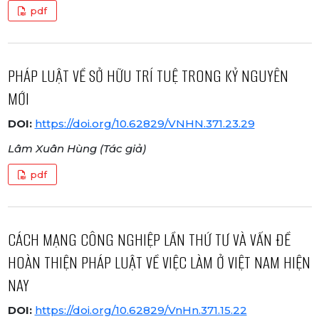
pdf
PHÁP LUẬT VỀ SỞ HỮU TRÍ TUỆ TRONG KỶ NGUYÊN
MỚI
DOI:
https://doi.org/10.62829/VNHN.371.23.29
Lâm Xuân Hùng (Tác giả)
pdf
CÁCH MẠNG CÔNG NGHIỆP LẦN THỨ TƯ VÀ VẤN ĐỀ
HOÀN THIỆN PHÁP LUẬT VỀ VIỆC LÀM Ở VIỆT NAM HIỆN
NAY
DOI:
https://doi.org/10.62829/VnHn.371.15.22