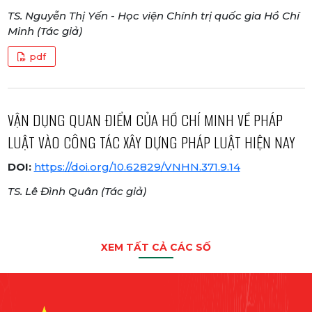
TS. Nguyễn Thị Yến - Học viện Chính trị quốc gia Hồ Chí
Minh (Tác giả)
pdf
VẬN DỤNG QUAN ĐIỂM CỦA HỒ CHÍ MINH VỀ PHÁP
LUẬT VÀO CÔNG TÁC XÂY DỰNG PHÁP LUẬT HIỆN NAY
DOI:
https://doi.org/10.62829/VNHN.371.9.14
TS. Lê Đình Quân (Tác giả)
XEM TẤT CẢ CÁC SỐ