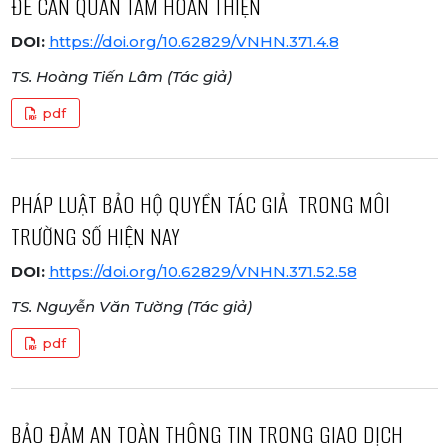
ĐỀ CẦN QUAN TÂM HOÀN THIỆN
DOI:
https://doi.org/10.62829/VNHN.371.4.8
TS. Hoàng Tiến Lâm (Tác giả)
pdf
PHÁP LUẬT BẢO HỘ QUYỀN TÁC GIẢ TRONG MÔI
TRƯỜNG SỐ HIỆN NAY
DOI:
https://doi.org/10.62829/VNHN.371.52.58
TS. Nguyễn Văn Tường (Tác giả)
pdf
BẢO ĐẢM AN TOÀN THÔNG TIN TRONG GIAO DỊCH