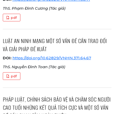
ThS. Phạm Đình Cương (Tác giả)
pdf
LUẬT AN NINH MẠNG MỘT SỐ VẤN ĐỀ CẦN TRAO ĐỔI
VÀ GIẢI PHÁP ĐỀ XUẤT
DOI:
https://doi.org/10.62829/VNHN.371.64.67
ThS. Nguyễn Đình Toan (Tác giả)
pdf
PHÁP LUẬT, CHÍNH SÁCH BẢO VỆ VÀ CHĂM SÓC NGƯỜI
CAO TUỔI NHỮNG KẾT QUẢ TÍCH CỰC VÀ MỘT SỐ VẤN