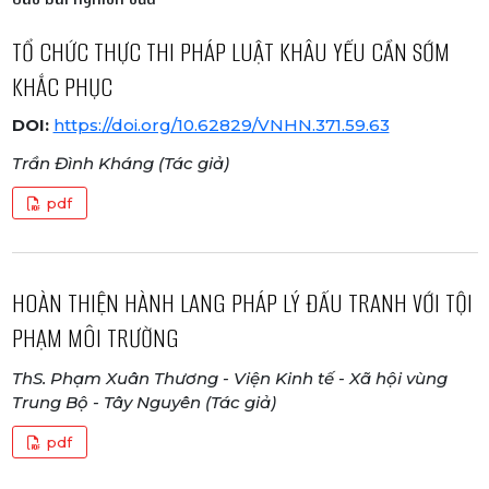
TỔ CHỨC THỰC THI PHÁP LUẬT KHÂU YẾU CẦN SỚM
KHẮC PHỤC
DOI:
https://doi.org/10.62829/VNHN.371.59.63
Trần Đình Kháng (Tác giả)
pdf
HOÀN THIỆN HÀNH LANG PHÁP LÝ ĐẤU TRANH VỚI TỘI
PHẠM MÔI TRƯỜNG
ThS. Phạm Xuân Thương - Viện Kinh tế - Xã hội vùng
Trung Bộ - Tây Nguyên (Tác giả)
pdf