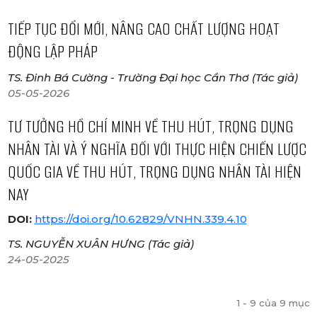
TIẾP TỤC ĐỔI MỚI, NÂNG CAO CHẤT LƯỢNG HOẠT
ĐỘNG LẬP PHÁP
TS. Đinh Bá Cường - Trường Đại học Cần Thơ (Tác giả)
05-05-2026
TƯ TƯỞNG HỒ CHÍ MINH VỀ THU HÚT, TRỌNG DỤNG
NHÂN TÀI VÀ Ý NGHĨA ĐỐI VỚI THỰC HIỆN CHIẾN LƯỢC
QUỐC GIA VỀ THU HÚT, TRỌNG DỤNG NHÂN TÀI HIỆN
NAY
DOI:
https://doi.org/10.62829/VNHN.339.4.10
TS. NGUYỄN XUÂN HƯNG (Tác giả)
24-05-2025
1 - 9 của 9 mục