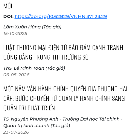
MỚI
DOI:
https://doi.org/10.62829/VNHN.371.23.29
Lâm Xuân Hùng (Tác giả)
15-10-2025
LUẬT THƯƠNG MẠI ĐIỆN TỬ BẢO ĐẢM CẠNH TRANH
CÔNG BẰNG TRONG THỊ TRƯỜNG SỐ
ThS. Lê Minh Toan (Tác giả)
06-05-2026
MỘT NĂM VẬN HÀNH CHÍNH QUYỀN ĐỊA PHƯƠNG HAI
CẤP: BƯỚC CHUYỂN TỪ QUẢN LÝ HÀNH CHÍNH SANG
QUẢN TRỊ PHÁT TRIỂN
TS. Nguyễn Phương Anh - Trường Đại học Tài chính -
Quản trị kinh doanh (Tác giả)
23-07-2026