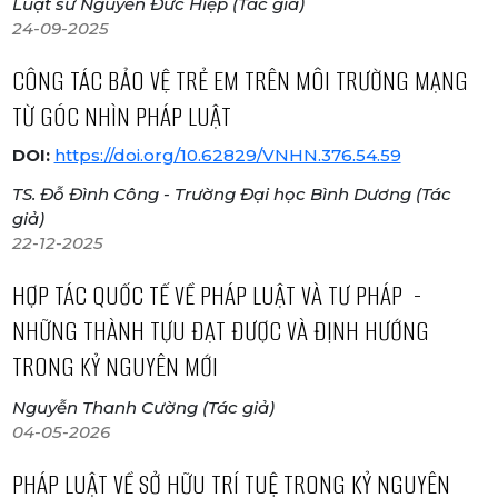
Luật sư Nguyễn Đức Hiệp (Tác giả)
24-09-2025
CÔNG TÁC BẢO VỆ TRẺ EM TRÊN MÔI TRƯỜNG MẠNG
TỪ GÓC NHÌN PHÁP LUẬT
DOI:
https://doi.org/10.62829/VNHN.376.54.59
TS. Đỗ Đình Công - Trường Đại học Bình Dương (Tác
giả)
22-12-2025
HỢP TÁC QUỐC TẾ VỀ PHÁP LUẬT VÀ TƯ PHÁP -
NHỮNG THÀNH TỰU ĐẠT ĐƯỢC VÀ ĐỊNH HƯỚNG
TRONG KỶ NGUYÊN MỚI
Nguyễn Thanh Cường (Tác giả)
04-05-2026
PHÁP LUẬT VỀ SỞ HỮU TRÍ TUỆ TRONG KỶ NGUYÊN