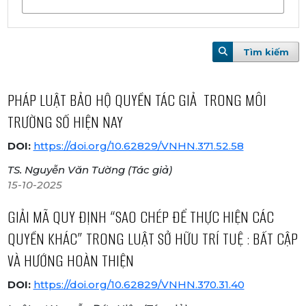
Tìm kiếm
PHÁP LUẬT BẢO HỘ QUYỀN TÁC GIẢ TRONG MÔI
TRƯỜNG SỐ HIỆN NAY
DOI:
https://doi.org/10.62829/VNHN.371.52.58
TS. Nguyễn Văn Tường (Tác giả)
15-10-2025
GIẢI MÃ QUY ĐỊNH “SAO CHÉP ĐỂ THỰC HIỆN CÁC
QUYỀN KHÁC” TRONG LUẬT SỞ HỮU TRÍ TUỆ : BẤT CẬP
VÀ HƯỚNG HOÀN THIỆN
DOI:
https://doi.org/10.62829/VNHN.370.31.40