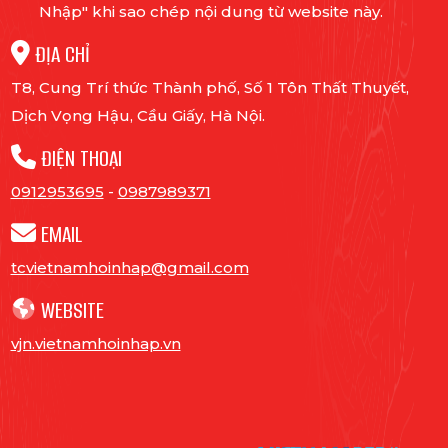
Nhập" khi sao chép nội dung từ website này.
ĐỊA CHỈ
T8, Cung Trí thức Thành phố, Số 1 Tôn Thất Thuyết,
Dịch Vọng Hậu, Cầu Giấy, Hà Nội.
ĐIỆN THOẠI
0912953695
-
0987989371
EMAIL
tcvietnamhoinhap@gmail.com
WEBSITE
vjn.vietnamhoinhap.vn