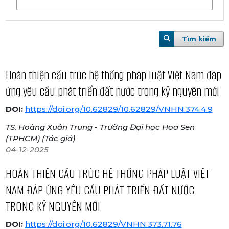
Tìm kiếm
Hoàn thiện cấu trúc hệ thống pháp luật Việt Nam đáp
ứng yêu cầu phát triển đất nước trong kỷ nguyên mới
DOI:
https://doi.org/10.62829/10.62829/VNHN.374.4.9
TS. Hoàng Xuân Trung - Trường Đại học Hoa Sen
(TPHCM) (Tác giả)
04-12-2025
HOÀN THIỆN CẤU TRÚC HỆ THỐNG PHÁP LUẬT VIỆT
NAM ĐÁP ỨNG YÊU CẦU PHÁT TRIỂN ĐẤT NƯỚC
TRONG KỶ NGUYÊN MỚI
DOI:
https://doi.org/10.62829/VNHN.373.71.76