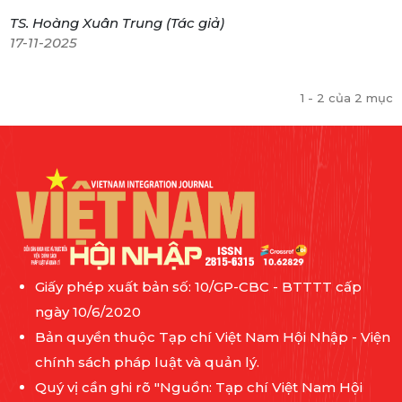
TS. Hoàng Xuân Trung (Tác giả)
17-11-2025
1 - 2 của 2 mục
Giấy phép xuất bản số: 10/GP-CBC - BTTTT cấp
ngày 10/6/2020
Bản quyền thuộc Tạp chí Việt Nam Hội Nhập - Viện
chính sách pháp luật và quản lý.
Quý vị cần ghi rõ "Nguồn: Tạp chí Việt Nam Hội