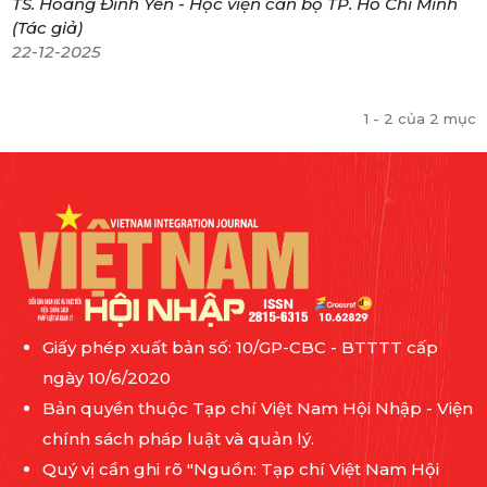
TS. Hoàng Đình Yên - Học viện cán bộ TP. Hồ Chí Minh
(Tác giả)
22-12-2025
1 - 2 của 2 mục
Giấy phép xuất bản số: 10/GP-CBC - BTTTT cấp
ngày 10/6/2020
Bản quyền thuộc Tạp chí Việt Nam Hội Nhập - Viện
chính sách pháp luật và quản lý.
Quý vị cần ghi rõ "Nguồn: Tạp chí Việt Nam Hội