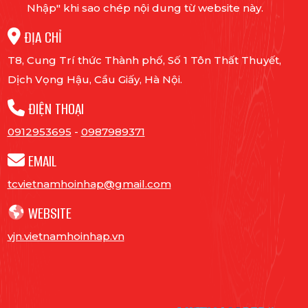
Nhập" khi sao chép nội dung từ website này.
ĐỊA CHỈ
T8, Cung Trí thức Thành phố, Số 1 Tôn Thất Thuyết,
Dịch Vọng Hậu, Cầu Giấy, Hà Nội.
ĐIỆN THOẠI
0912953695
-
0987989371
EMAIL
tcvietnamhoinhap@gmail.com
WEBSITE
vjn.vietnamhoinhap.vn