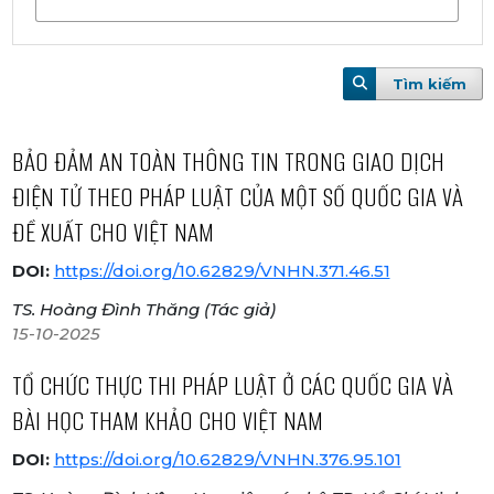
Tìm kiếm
BẢO ĐẢM AN TOÀN THÔNG TIN TRONG GIAO DỊCH
ĐIỆN TỬ THEO PHÁP LUẬT CỦA MỘT SỐ QUỐC GIA VÀ
ĐỀ XUẤT CHO VIỆT NAM
DOI:
https://doi.org/10.62829/VNHN.371.46.51
TS. Hoàng Đình Thăng (Tác giả)
15-10-2025
TỔ CHỨC THỰC THI PHÁP LUẬT Ở CÁC QUỐC GIA VÀ
BÀI HỌC THAM KHẢO CHO VIỆT NAM
DOI:
https://doi.org/10.62829/VNHN.376.95.101