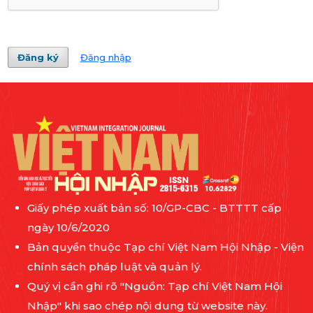
Đăng ký
Đăng nhập
Giấy phép xuất bản số: 10/GP-CBC - BTTTT cấp
ngày 10/6/2020
Bản quyền thuộc Tạp chí Việt Nam Hội Nhập - Viện
chính sách pháp luật và quản lý.
Quý vị cần ghi rõ "Nguồn: Tạp chí Việt Nam Hội
Nhập" khi sao chép nội dung từ website này.