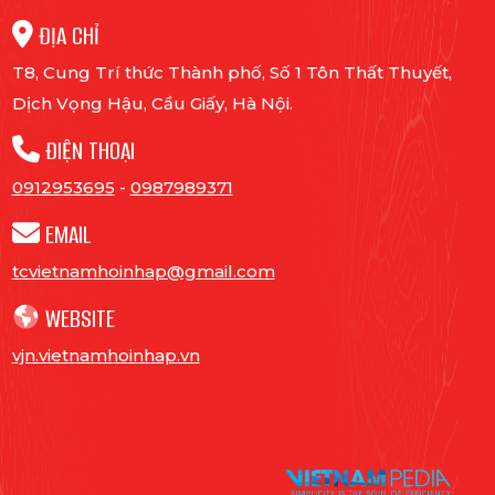
ĐỊA CHỈ
T8, Cung Trí thức Thành phố, Số 1 Tôn Thất Thuyết,
Dịch Vọng Hậu, Cầu Giấy, Hà Nội.
ĐIỆN THOẠI
0912953695
-
0987989371
EMAIL
tcvietnamhoinhap@gmail.com
WEBSITE
vjn.vietnamhoinhap.vn