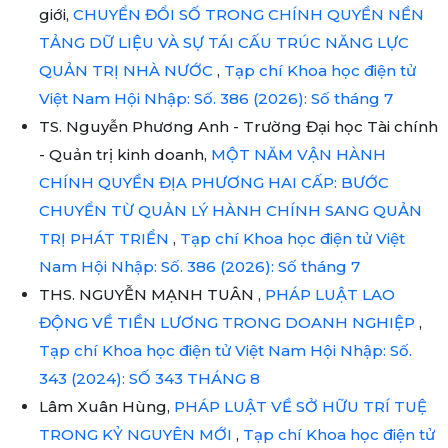
giới,
CHUYỂN ĐỔI SỐ TRONG CHÍNH QUYỀN NỀN
TẢNG DỮ LIỆU VÀ SỰ TÁI CẤU TRÚC NĂNG LỰC
QUẢN TRỊ NHÀ NƯỚC
,
Tạp chí Khoa học điện tử
Việt Nam Hội Nhập: Số. 386 (2026): Số tháng 7
TS. Nguyễn Phương Anh - Trường Đại học Tài chính
- Quản trị kinh doanh,
MỘT NĂM VẬN HÀNH
CHÍNH QUYỀN ĐỊA PHƯƠNG HAI CẤP: BƯỚC
CHUYỂN TỪ QUẢN LÝ HÀNH CHÍNH SANG QUẢN
TRỊ PHÁT TRIỂN
,
Tạp chí Khoa học điện tử Việt
Nam Hội Nhập: Số. 386 (2026): Số tháng 7
THS. NGUYỄN MẠNH TUÂN ,
PHÁP LUẬT LAO
ĐỘNG VỀ TIỀN LƯƠNG TRONG DOANH NGHIỆP
,
Tạp chí Khoa học điện tử Việt Nam Hội Nhập: Số.
343 (2024): SỐ 343 THÁNG 8
Lâm Xuân Hùng,
PHÁP LUẬT VỀ SỞ HỮU TRÍ TUỆ
TRONG KỶ NGUYÊN MỚI
,
Tạp chí Khoa học điện tử