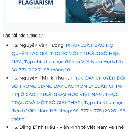
Các bài báo tương tự
TS. Nguyễn Văn Tường,
PHÁP LUẬT BẢO HỘ
QUYỀN TÁC GIẢ TRONG MÔI TRƯỜNG SỐ HIỆN
NAY
,
Tạp chí Khoa học điện tử Việt Nam Hội Nhập:
Số. 371 (2025): Số tháng 10
TS. Nguyễn Thị Hà Thu - ,
THÚC ĐẨY CHUYỂN ĐỔI
SỐ TRONG GIẢNG DẠY CÁC MÔN LÝ LUẬN CHÍNH
TRỊ Ở CÁC TRƯỜNG ĐẠI HỌC VIỆT NAM: THỰC
TRẠNG VÀ MỘT SỐ GIẢI PHÁP
,
Tạp chí Khoa học
điện tử Việt Nam Hội Nhập: Số. 377 + 378 (2026): Số
tháng 1
TS. Đặng Đình Hiếu - Viện Kinh tế Việt Nam và Thế