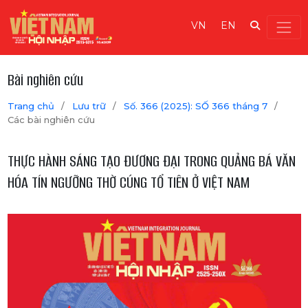
VN
EN
Bài nghiên cứu
Trang chủ
/
Lưu trữ
/
Số. 366 (2025): SỐ 366 tháng 7
/
Các bài nghiên cứu
THỰC HÀNH SÁNG TẠO ĐƯƠNG ĐẠI TRONG QUẢNG BÁ VĂN
HÓA TÍN NGƯỠNG THỜ CÚNG TỔ TIÊN Ở VIỆT NAM