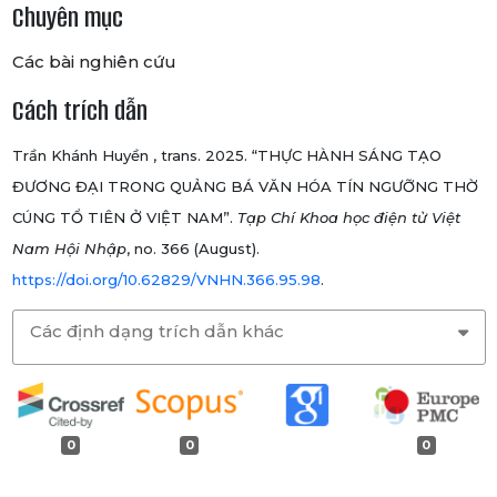
Chuyên mục
Các bài nghiên cứu
Cách trích dẫn
Trần Khánh Huyền , trans. 2025. “THỰC HÀNH SÁNG TẠO
ĐƯƠNG ĐẠI TRONG QUẢNG BÁ VĂN HÓA TÍN NGƯỠNG THỜ
CÚNG TỔ TIÊN Ở VIỆT NAM”.
Tạp Chí Khoa học điện tử Việt
Nam Hội Nhập
, no. 366 (August).
https://doi.org/10.62829/VNHN.366.95.98
.
Các định dạng trích dẫn khác
0
0
0