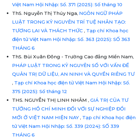
Việt Nam Hội Nhập: Số. 371 (2025): Số tháng 10
ThS. Nguyễn Thị Thúy Nga,
NGÔN NGỮ PHÁP
LUẬT TRONG KỶ NGUYÊN TRÍ TUỆ NHÂN TẠO:
TƯƠNG LAI VÀ THÁCH THỨC
,
Tạp chí Khoa học
điện tử Việt Nam Hội Nhập: Số. 363 (2025): SỐ 363
THÁNG 6
ThS. Bùi Xuân Đông - Trường Cao đẳng Miền Nam,
PHÁP LUẬT TRONG KỶ NGUYÊN SỐ VỚI VẤN ĐỀ
QUẢN TRỊ DỮ LIỆU, AN NINH VÀ QUYỀN RIÊNG TƯ
,
Tạp chí Khoa học điện tử Việt Nam Hội Nhập: Số.
375 (2025): Số tháng 12
THS. NGUYỄN THỊ LINH NHÂM ,
GIÁ TRỊ CỦA TƯ
TƯỞNG HỒ CHÍ MINH ĐỐI VỚI SỰ NGHIỆP ĐỔI
MỚI Ở VIỆT NAM HIỆN NAY
,
Tạp chí Khoa học điện
tử Việt Nam Hội Nhập: Số. 339 (2024): SỐ 339
THÁNG 6