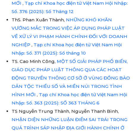
MỚI
,
Tạp chí Khoa học điện tử Việt Nam Hội Nhập:
Số. 376 (2025): Số Tháng 12
ThS. Phan Xuân Thành,
NHỮNG KHÓ KHĂN
VƯỚNG MẮC TRONG VIỆC ÁP DỤNG PHÁP LUẬT
VỀ XỬ LÝ VI PHẠM HÀNH CHÍNH ĐỐI VỚI DOANH
NGHIỆP
,
Tạp chí Khoa học điện tử Việt Nam Hội
Nhập: Số. 371 (2025): Số tháng 10
TS. Cao Minh Công,
MỘT SỐ GIẢI PHÁP PHỔ BIẾN,
GIÁO DỤC PHÁP LUẬT THÔNG QUA CÁC HOẠT
ĐỘNG TRUYỀN THÔNG CƠ SỞ Ở VÙNG ĐỒNG BÀO
DÂN TỘC THIỂU SỐ VÀ MIỀN NÚI TRONG TÌNH
HÌNH MỚI
,
Tạp chí Khoa học điện tử Việt Nam Hội
Nhập: Số. 363 (2025): SỐ 363 THÁNG 6
TS Nguyễn Trung Thành, Nguyễn Thanh Bình,
NHẬN DIỆN NHỮNG LUẬN ĐIỂM SAI TRÁI TRONG
QUÁ TRÌNH SÁP NHẬP ĐỊA GIỚI HÀNH CHÍNH Ở