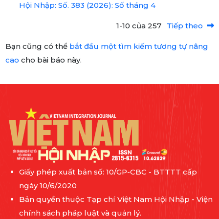
Hội Nhập: Số. 383 (2026): Số tháng 4
1-10 của 257
Tiếp theo
Bạn cũng có thể
bắt đầu một tìm kiếm tương tự nâng
cao
cho bài báo này.
Giấy phép xuất bản số: 10/GP-CBC - BTTTT cấp
ngày 10/6/2020
Bản quyền thuộc Tạp chí Việt Nam Hội Nhập - Viện
chính sách pháp luật và quản lý.