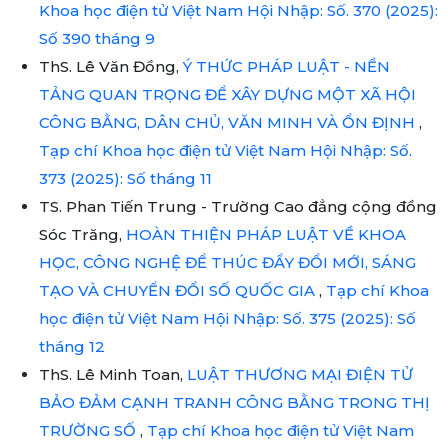
Khoa học điện tử Việt Nam Hội Nhập: Số. 370 (2025):
Số 390 tháng 9
ThS. Lê Văn Đồng,
Ý THỨC PHÁP LUẬT - NỀN
TẢNG QUAN TRỌNG ĐỂ XÂY DỰNG MỘT XÃ HỘI
CÔNG BẰNG, DÂN CHỦ, VĂN MINH VÀ ỔN ĐỊNH
,
Tạp chí Khoa học điện tử Việt Nam Hội Nhập: Số.
373 (2025): Số tháng 11
TS. Phan Tiến Trung - Trường Cao đẳng cộng đồng
Sóc Trăng,
HOÀN THIỆN PHÁP LUẬT VỀ KHOA
HỌC, CÔNG NGHỆ ĐỂ THÚC ĐẨY ĐỔI MỚI, SÁNG
TẠO VÀ CHUYỂN ĐỔI SỐ QUỐC GIA
,
Tạp chí Khoa
học điện tử Việt Nam Hội Nhập: Số. 375 (2025): Số
tháng 12
ThS. Lê Minh Toan,
LUẬT THƯƠNG MẠI ĐIỆN TỬ
BẢO ĐẢM CẠNH TRANH CÔNG BẰNG TRONG THỊ
TRƯỜNG SỐ
,
Tạp chí Khoa học điện tử Việt Nam