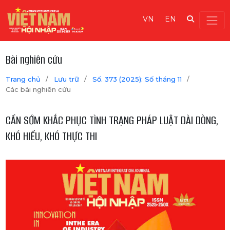
VN
EN
Bài nghiên cứu
Trang chủ
/
Lưu trữ
/
Số. 373 (2025): Số tháng 11
/
Các bài nghiên cứu
CẦN SỚM KHẮC PHỤC TÌNH TRẠNG PHÁP LUẬT DÀI DÒNG,
KHÓ HIỂU, KHÓ THỰC THI