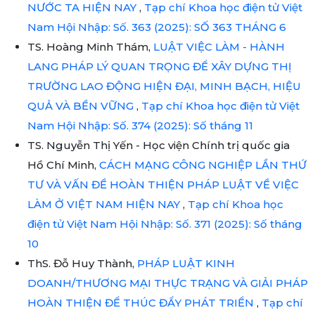
NƯỚC TA HIỆN NAY
,
Tạp chí Khoa học điện tử Việt
Nam Hội Nhập: Số. 363 (2025): SỐ 363 THÁNG 6
TS. Hoàng Minh Thám,
LUẬT VIỆC LÀM - HÀNH
LANG PHÁP LÝ QUAN TRỌNG ĐỂ XÂY DỰNG THỊ
TRƯỜNG LAO ĐỘNG HIỆN ĐẠI, MINH BẠCH, HIỆU
QUẢ VÀ BỀN VỮNG
,
Tạp chí Khoa học điện tử Việt
Nam Hội Nhập: Số. 374 (2025): Số tháng 11
TS. Nguyễn Thị Yến - Học viện Chính trị quốc gia
Hồ Chí Minh,
CÁCH MẠNG CÔNG NGHIỆP LẦN THỨ
TƯ VÀ VẤN ĐỀ HOÀN THIỆN PHÁP LUẬT VỀ VIỆC
LÀM Ở VIỆT NAM HIỆN NAY
,
Tạp chí Khoa học
điện tử Việt Nam Hội Nhập: Số. 371 (2025): Số tháng
10
ThS. Đỗ Huy Thành,
PHÁP LUẬT KINH
DOANH/THƯƠNG MẠI THỰC TRẠNG VÀ GIẢI PHÁP
HOÀN THIỆN ĐỂ THÚC ĐẨY PHÁT TRIỂN
,
Tạp chí