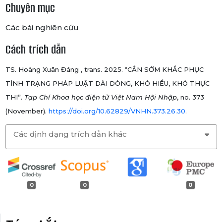
Chuyên mục
Các bài nghiên cứu
Cách trích dẫn
TS. Hoàng Xuân Đáng , trans. 2025. “CẦN SỚM KHẮC PHỤC
TÌNH TRẠNG PHÁP LUẬT DÀI DÒNG, KHÓ HIỂU, KHÓ THỰC
THI”.
Tạp Chí Khoa học điện tử Việt Nam Hội Nhập
, no. 373
(November).
https://doi.org/10.62829/VNHN.373.26.30
.
Các định dạng trích dẫn khác
0
0
0