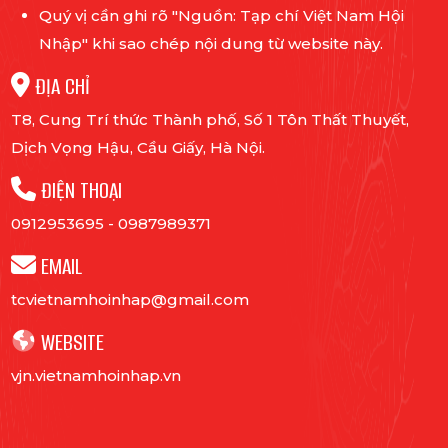
Quý vị cần ghi rõ "Nguồn: Tạp chí Việt Nam Hội
Nhập" khi sao chép nội dung từ website này.
ĐỊA CHỈ
T8, Cung Trí thức Thành phố, Số 1 Tôn Thất Thuyết,
Dịch Vọng Hậu, Cầu Giấy, Hà Nội.
ĐIỆN THOẠI
0912953695
-
0987989371
EMAIL
tcvietnamhoinhap@gmail.com
WEBSITE
vjn.vietnamhoinhap.vn