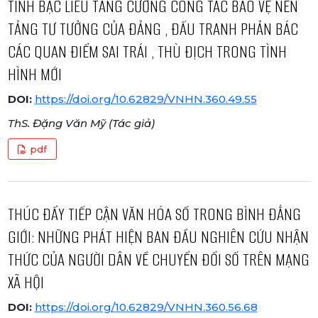
TỈNH BẠC LIÊU TĂNG CƯỜNG CÔNG TÁC BẢO VỆ NỀN
TẢNG TƯ TƯỞNG CỦA ĐẢNG , ĐẤU TRANH PHẢN BÁC
CÁC QUAN ĐIỂM SAI TRÁI , THÙ ĐỊCH TRONG TÌNH
HÌNH MỚI
DOI:
https://doi.org/10.62829/VNHN.360.49.55
ThS. Đặng Văn Mỹ (Tác giả)
pdf
THÚC ĐẨY TIẾP CẬN VĂN HÓA SỐ TRONG BÌNH ĐẲNG
GIỚI: NHỮNG PHÁT HIỆN BAN ĐẦU NGHIÊN CỨU NHẬN
THỨC CỦA NGƯỜI DÂN VỀ CHUYỂN ĐỔI SỐ TRÊN MẠNG
XÃ HỘI
DOI:
https://doi.org/10.62829/VNHN.360.56.68