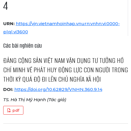
4
URN:
https://vjn.vietnamhoinhap.vnurn:vnhn:vi:0000-
plql.vi3600
Các bài nghiên cứu
ĐẢNG CỘNG SẢN VIỆT NAM VẬN DỤNG TƯ TƯỞNG HỒ
CHÍ MINH VỀ PHÁT HUY ĐỘNG LỰC CON NGƯỜI TRONG
THỜI KỲ QUÁ ĐỘ ĐI LÊN CHỦ NGHĨA XÃ HỘI
DOI:
https://doi.org/10.62829/VNHN.360.9.14
TS. Hà Thị Mỹ Hạnh (Tác giả)
pdf