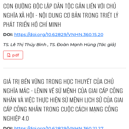
CON ĐƯỜNG ĐỘC LẬP DÂN TỘC GẮN LIỀN VỚI CHỦ
NGHĨA XÃ HỘI - NỘI DUNG CƠ BẢN TRONG TRIẾT LÝ
PHÁT TRIỂN HỒ CHÍ MINH
DOI:
https://doi.org/10.62829/VNHN.360.15.20
TS. Lê Thị Thúy Bình , TS. Đoàn Mạnh Hùng (Tác giả)
pdf
GIÁ TRỊ BỀN VỮNG TRONG HỌC THUYẾT CỦA CHỦ
NGHĨA MÁC - LÊNIN VỀ SỨ MỆNH CỦA GIAI CẤP CÔNG
NHÂN VÀ VIỆC THỰC HIỆN SỨ MỆNH LỊCH SỬ CỦA GIAI
CẤP CÔNG NHÂN TRONG CUỘC CÁCH MẠNG CÔNG
NGHIỆP 4.0
DOI:
https://doi.org/10.62829/VNHN.360.21.27