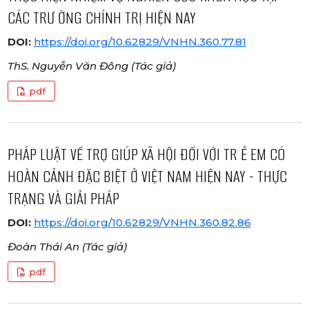
CÁC TRƯ ỜNG CHÍNH TRỊ HIỆN NAY
DOI:
https://doi.org/10.62829/VNHN.360.77.81
ThS. Nguyễn Văn Đông (Tác giả)
pdf
PHÁP LUẬT VỀ TRỢ GIÚP XÃ HỘI ĐỐI VỚI TR Ẻ EM CÓ
HOÀN CẢNH ĐẶC BIỆT Ở VIỆT NAM HIỆN NAY - THỰC
TRẠNG VÀ GIẢI PHÁP
DOI:
https://doi.org/10.62829/VNHN.360.82.86
Đoàn Thái An (Tác giả)
pdf