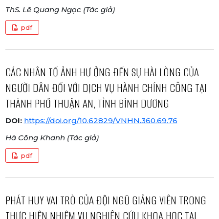
ThS. Lê Quang Ngọc (Tác giả)
pdf
CÁC NHÂN TỐ ẢNH HƯ ỞNG ĐẾN SỰ HÀI LÒNG CỦA
NGƯỜI DÂN ĐỐI VỚI DỊCH VỤ HÀNH CHÍNH CÔNG TẠI
THÀNH PHỐ THUẬN AN, TỈNH BÌNH DƯƠNG
DOI:
https://doi.org/10.62829/VNHN.360.69.76
Hà Công Khanh (Tác giả)
pdf
PHÁT HUY VAI TRÒ CỦA ĐỘI NGŨ GIẢNG VIÊN TRONG
THỰC HIỆN NHIỆM VỤ NGHIÊN CỨU KHOA HỌC TẠI