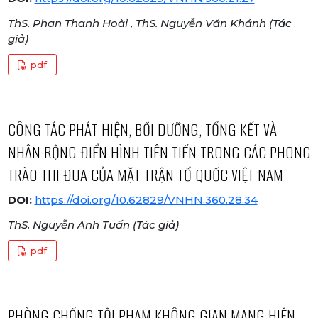
ThS. Phan Thanh Hoài , ThS. Nguyễn Văn Khánh (Tác
giả)
pdf
CÔNG TÁC PHÁT HIỆN, BỒI DƯỠNG, TỔNG KẾT VÀ
NHÂN RỘNG ĐIỂN HÌNH TIÊN TIẾN TRONG CÁC PHONG
TRÀO THI ĐUA CỦA MẶT TRẬN TỔ QUỐC VIỆT NAM
DOI:
https://doi.org/10.62829/VNHN.360.28.34
ThS. Nguyễn Anh Tuấn (Tác giả)
pdf
PHÒNG CHỐNG TỘI PHẠM KHÔNG GIAN MẠNG HIỆN