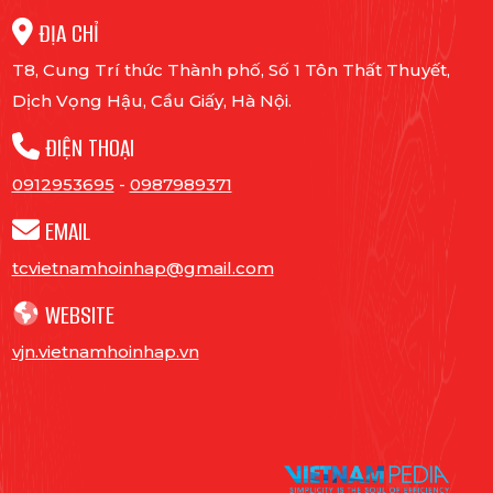
ĐỊA CHỈ
T8, Cung Trí thức Thành phố, Số 1 Tôn Thất Thuyết,
Dịch Vọng Hậu, Cầu Giấy, Hà Nội.
ĐIỆN THOẠI
0912953695
-
0987989371
EMAIL
tcvietnamhoinhap@gmail.com
WEBSITE
vjn.vietnamhoinhap.vn