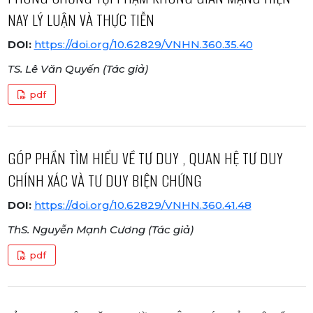
NAY LÝ LUẬN VÀ THỰC TIỄN
DOI:
https://doi.org/10.62829/VNHN.360.35.40
TS. Lê Văn Quyến (Tác giả)
pdf
GÓP PHẦN TÌM HIỂU VỀ TƯ DUY , QUAN HỆ TƯ DUY
CHÍNH XÁC VÀ TƯ DUY BIỆN CHỨNG
DOI:
https://doi.org/10.62829/VNHN.360.41.48
ThS. Nguyễn Mạnh Cương (Tác giả)
pdf