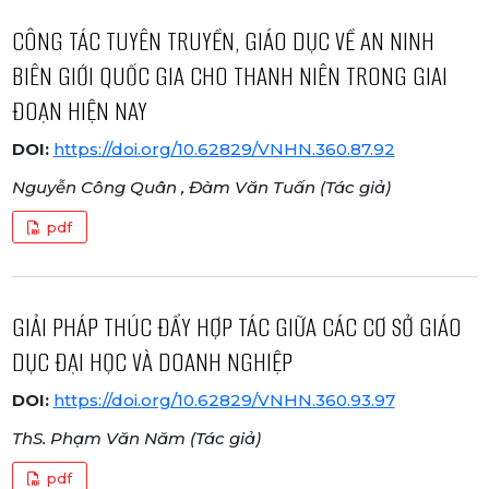
CÔNG TÁC TUYÊN TRUYỀN, GIÁO DỤC VỀ AN NINH
BIÊN GIỚI QUỐC GIA CHO THANH NIÊN TRONG GIAI
ĐOẠN HIỆN NAY
DOI:
https://doi.org/10.62829/VNHN.360.87.92
Nguyễn Công Quân , Đàm Văn Tuấn (Tác giả)
pdf
GIẢI PHÁP THÚC ĐẨY HỢP TÁC GIỮA CÁC CƠ SỞ GIÁO
DỤC ĐẠI HỌC VÀ DOANH NGHIỆP
DOI:
https://doi.org/10.62829/VNHN.360.93.97
ThS. Phạm Văn Năm (Tác giả)
pdf