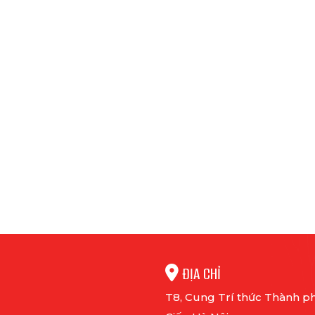
ĐỊA CHỈ
T8, Cung Trí thức Thành ph