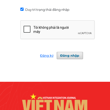
Duy trì trạng thái đăng nhập
Đăng ký
Đăng nhập