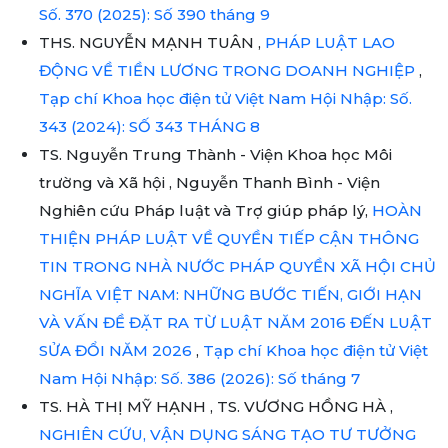
Số. 370 (2025): Số 390 tháng 9
THS. NGUYỄN MẠNH TUÂN ,
PHÁP LUẬT LAO
ĐỘNG VỀ TIỀN LƯƠNG TRONG DOANH NGHIỆP
,
Tạp chí Khoa học điện tử Việt Nam Hội Nhập: Số.
343 (2024): SỐ 343 THÁNG 8
TS. Nguyễn Trung Thành - Viện Khoa học Môi
trường và Xã hội , Nguyễn Thanh Bình - Viện
Nghiên cứu Pháp luật và Trợ giúp pháp lý,
HOÀN
THIỆN PHÁP LUẬT VỀ QUYỀN TIẾP CẬN THÔNG
TIN TRONG NHÀ NƯỚC PHÁP QUYỀN XÃ HỘI CHỦ
NGHĨA VIỆT NAM: NHỮNG BƯỚC TIẾN, GIỚI HẠN
VÀ VẤN ĐỀ ĐẶT RA TỪ LUẬT NĂM 2016 ĐẾN LUẬT
SỬA ĐỔI NĂM 2026
,
Tạp chí Khoa học điện tử Việt
Nam Hội Nhập: Số. 386 (2026): Số tháng 7
TS. HÀ THỊ MỸ HẠNH , TS. VƯƠNG HỒNG HÀ ,
NGHIÊN CỨU, VẬN DỤNG SÁNG TẠO TƯ TƯỞNG