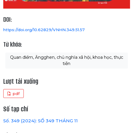
DOI:
https://doi.org/10.62829/VNHN.349.51.57
Từ khóa:
Quan điểm, Ăngghen, chủ nghĩa xã hội, khoa học, thực
tiễn
Lượt tải xuống
pdf
Số tạp chí
Số. 349 (2024): SỐ 349 THÁNG 11