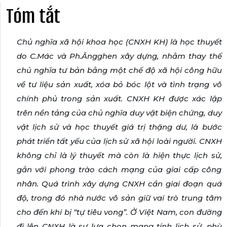
Tóm tắt
Chủ nghĩa xã hội khoa học (CNXH KH) là học thuyết
do C.Mác và Ph.Ăngghen xây dựng, nhằm thay thế
chủ nghĩa tư bản bằng một chế độ xã hội công hữu
về tư liệu sản xuất, xóa bỏ bóc lột và tình trạng vô
chính phủ trong sản xuất. CNXH KH được xác lập
trên nền tảng của chủ nghĩa duy vật biện chứng, duy
vật lịch sử và học thuyết giá trị thặng dư, là bước
phát triển tất yếu của lịch sử xã hội loài người. CNXH
không chỉ là lý thuyết mà còn là hiện thực lịch sử,
gắn với phong trào cách mạng của giai cấp công
nhân. Quá trình xây dựng CNXH cần giai đoạn quá
độ, trong đó nhà nước vô sản giữ vai trò trung tâm
cho đến khi bị “tự tiêu vong”. Ở Việt Nam, con đường
đi lên CNXH là sự lựa chọn mang tính lịch sử, phù