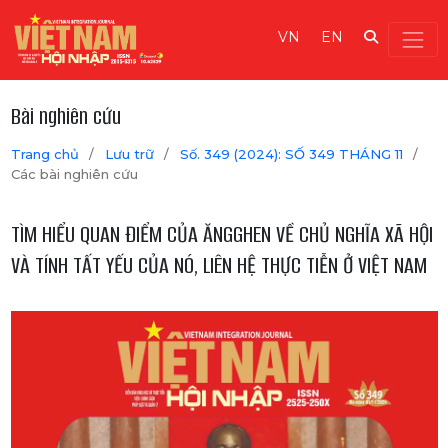
VN
EN
Bài nghiên cứu
Trang chủ
/
Lưu trữ
/
Số. 349 (2024): SỐ 349 THÁNG 11
/
Các bài nghiên cứu
TÌM HIỂU QUAN ĐIỂM CỦA ĂNGGHEN VỀ CHỦ NGHĨA XÃ HỘI
VÀ TÍNH TẤT YẾU CỦA NÓ, LIÊN HỆ THỰC TIỄN Ở VIỆT NAM