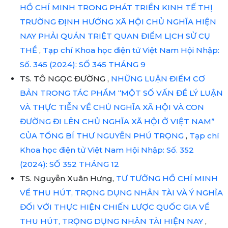
HỒ CHÍ MINH TRONG PHÁT TRIỂN KINH TẾ THỊ
TRƯỜNG ĐỊNH HƯỚNG XÃ HỘI CHỦ NGHĨA HIỆN
NAY PHẢI QUÁN TRIỆT QUAN ĐIỂM LỊCH SỬ CỤ
THỂ
,
Tạp chí Khoa học điện tử Việt Nam Hội Nhập:
Số. 345 (2024): SỐ 345 THÁNG 9
TS. TÔ NGỌC ĐƯỜNG ,
NHỮNG LUẬN ĐIỂM CƠ
BẢN TRONG TÁC PHẨM “MỘT SỐ VẤN ĐỀ LÝ LUẬN
VÀ THỰC TIỄN VỀ CHỦ NGHĨA XÃ HỘI VÀ CON
ĐƯỜNG ĐI LÊN CHỦ NGHĨA XÃ HỘI Ở VIỆT NAM”
CỦA TỔNG BÍ THƯ NGUYỄN PHÚ TRỌNG
,
Tạp chí
Khoa học điện tử Việt Nam Hội Nhập: Số. 352
(2024): SỐ 352 THÁNG 12
TS. Nguyễn Xuân Hưng,
TƯ TƯỞNG HỒ CHÍ MINH
VỀ THU HÚT, TRỌNG DỤNG NHÂN TÀI VÀ Ý NGHĨA
ĐỐI VỚI THỰC HIỆN CHIẾN LƯỢC QUỐC GIA VỀ
THU HÚT, TRỌNG DỤNG NHÂN TÀI HIỆN NAY
,