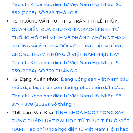
Tạp chí Khoa học điện tử Việt Nam Hội Nhập: Số.
362 (2025): SỐ 362 THÁNG 5
TS. HOÀNG VĂN TÚ , TH.S TRẦN THỊ LỆ THỦY ,
QUAN ĐIỂM CỦA CHỦ NGHĨA MÁC- LÊNIN, TƯ
TƯỞNG HỒ CHÍ MINH VỀ PHÒNG, CHỐNG THAM
NHŨNG VÀ Ý NGHĨA ĐỐI VỚI CÔNG TÁC PHÒNG
CHỐNG THAM NHŨNG Ở VIỆT NAM HIỆN NAY
,
Tạp chí Khoa học điện tử Việt Nam Hội Nhập: Số.
339 (2024): SỐ 339 THÁNG 6
TS. Đặng Xuân Phúc,
Đảng Cộng sản Việt Nam dấu
mốc đặc biệt trên con đường phát triển đất nước
,
Tạp chí Khoa học điện tử Việt Nam Hội Nhập: Số.
377 + 378 (2026): Số tháng 1
ThS. Lâm Văn Kha,
TÍNH KHOA HỌC TRONG XÂY
DỰNG PHÁP LUẬT BÀI HỌC TỪ THỰC TIỄN Ở VIỆT
NAM
,
Tạp chí Khoa học điện tử Việt Nam Hội Nhập: