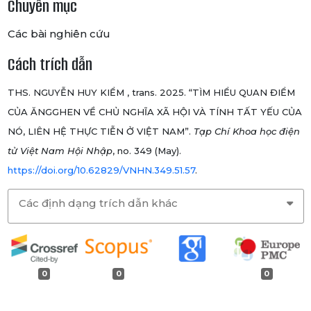
Chuyên mục
Các bài nghiên cứu
Cách trích dẫn
THS. NGUYỄN HUY KIỂM , trans. 2025. “TÌM HIỂU QUAN ĐIỂM
CỦA ĂNGGHEN VỀ CHỦ NGHĨA XÃ HỘI VÀ TÍNH TẤT YẾU CỦA
NÓ, LIÊN HỆ THỰC TIỄN Ở VIỆT NAM”.
Tạp Chí Khoa học điện
tử Việt Nam Hội Nhập
, no. 349 (May).
https://doi.org/10.62829/VNHN.349.51.57
.
Các định dạng trích dẫn khác
0
0
0