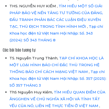
THS. NGUYỄN HUY KIỂM ,
TÌM HIỂU MỘT SỐ GIẢI
PHÁP BẢO VỆ NỀN TẢNG TƯ TƯỞNG CỦA ĐẢNG,
ĐẤU TRANH PHẢN BÁC CÁC LUẬN ĐIỆU XUYÊN
TẠC, THÙ ĐỊCH TRONG TÌNH HÌNH MỚI
,
Tạp chí
Khoa học điện tử Việt Nam Hội Nhập: Số. 343
(2024): SỐ 343 THÁNG 8
Các bài báo tương tự
TS. Nguyễn Trung Thành,
TẠP CHÍ KHOA HỌC LÀ
MỘT LOẠI HÌNH BÁO CHÍ ĐẶC THÙ TRONG HỆ
THỐNG BÁO CHÍ CÁCH MẠNG VIỆT NAM
,
Tạp chí
Khoa học điện tử Việt Nam Hội Nhập: Số. 357 (2025):
SỐ 357 THÁNG 3
ThS Nguyễn Huy Kiểm,
TÌM HIỂU QUAN ĐIỂM CỦA
ĂNGGHEN VỀ CHỦ NGHĨA XÃ HỘI VÀ TÍNH TẤT
YẾU CỦA NÓ, LIÊN HỆ THỰC TIỄN Ở VIỆT NAM
,