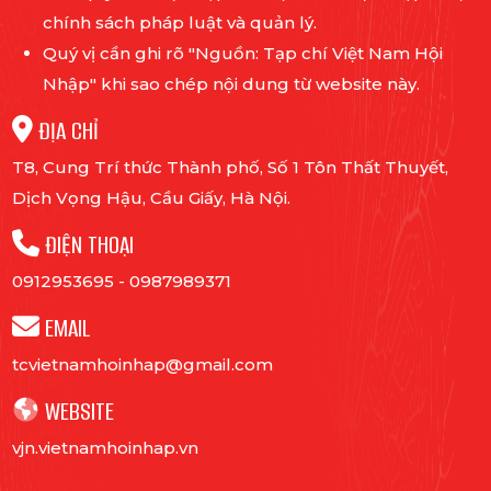
chính sách pháp luật và quản lý.
Quý vị cần ghi rõ "Nguồn: Tạp chí Việt Nam Hội
Nhập" khi sao chép nội dung từ website này.
ĐỊA CHỈ
T8, Cung Trí thức Thành phố, Số 1 Tôn Thất Thuyết,
Dịch Vọng Hậu, Cầu Giấy, Hà Nội.
ĐIỆN THOẠI
0912953695
-
0987989371
EMAIL
tcvietnamhoinhap@gmail.com
WEBSITE
vjn.vietnamhoinhap.vn