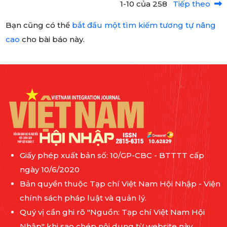
1-10 của 258
Tiếp theo
Bạn cũng có thể
bắt đầu một tìm kiếm tương tự nâng
cao
cho bài báo này.
Giấy phép xuất bản số: 10/GP-CBC - BTTTT cấp
ngày 10/6/2020
Bản quyền thuộc Tạp chí Việt Nam Hội Nhập - Viện
chính sách pháp luật và quản lý.
Quý vị cần ghi rõ "Nguồn: Tạp chí Việt Nam Hội
Nhập" khi sao chép nội dung từ website này.