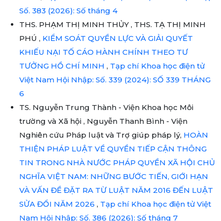
Số. 383 (2026): Số tháng 4
THS. PHẠM THỊ MINH THỦY , THS. TẠ THỊ MINH
PHÚ ,
KIỂM SOÁT QUYỀN LỰC VÀ GIẢI QUYẾT
KHIẾU NẠI TỐ CÁO HÀNH CHÍNH THEO TƯ
TƯỞNG HỒ CHÍ MINH
,
Tạp chí Khoa học điện tử
Việt Nam Hội Nhập: Số. 339 (2024): SỐ 339 THÁNG
6
TS. Nguyễn Trung Thành - Viện Khoa học Môi
trường và Xã hội , Nguyễn Thanh Bình - Viện
Nghiên cứu Pháp luật và Trợ giúp pháp lý,
HOÀN
THIỆN PHÁP LUẬT VỀ QUYỀN TIẾP CẬN THÔNG
TIN TRONG NHÀ NƯỚC PHÁP QUYỀN XÃ HỘI CHỦ
NGHĨA VIỆT NAM: NHỮNG BƯỚC TIẾN, GIỚI HẠN
VÀ VẤN ĐỀ ĐẶT RA TỪ LUẬT NĂM 2016 ĐẾN LUẬT
SỬA ĐỔI NĂM 2026
,
Tạp chí Khoa học điện tử Việt
Nam Hội Nhập: Số. 386 (2026): Số tháng 7