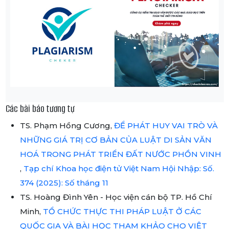
Các bài báo tương tự
TS. Phạm Hồng Cương,
ĐỂ PHÁT HUY VAI TRÒ VÀ
NHỮNG GIÁ TRỊ CƠ BẢN CỦA LUẬT DI SẢN VĂN
HOÁ TRONG PHÁT TRIỂN ĐẤT NƯỚC PHỒN VINH
,
Tạp chí Khoa học điện tử Việt Nam Hội Nhập: Số.
374 (2025): Số tháng 11
TS. Hoàng Đình Yên - Học viện cán bộ TP. Hồ Chí
Minh,
TỔ CHỨC THỰC THI PHÁP LUẬT Ở CÁC
QUỐC GIA VÀ BÀI HỌC THAM KHẢO CHO VIỆT