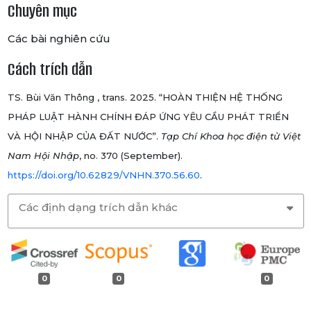
Chuyên mục
Các bài nghiên cứu
Cách trích dẫn
TS. Bùi Văn Thông , trans. 2025. “HOÀN THIỆN HỆ THỐNG
PHÁP LUẬT HÀNH CHÍNH ĐÁP ỨNG YÊU CẦU PHÁT TRIỂN
VÀ HỘI NHẬP CỦA ĐẤT NƯỚC”.
Tạp Chí Khoa học điện tử Việt
Nam Hội Nhập
, no. 370 (September).
https://doi.org/10.62829/VNHN.370.56.60
.
Các định dạng trích dẫn khác
0
0
0