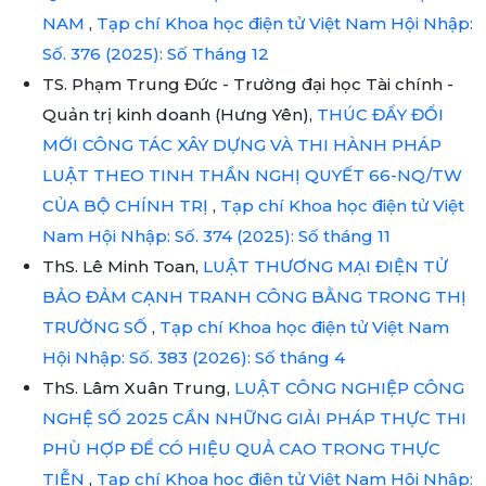
NAM
,
Tạp chí Khoa học điện tử Việt Nam Hội Nhập:
Số. 376 (2025): Số Tháng 12
TS. Phạm Trung Đức - Trường đại học Tài chính -
Quản trị kinh doanh (Hưng Yên),
THÚC ĐẨY ĐỔI
MỚI CÔNG TÁC XÂY DỰNG VÀ THI HÀNH PHÁP
LUẬT THEO TINH THẦN NGHỊ QUYẾT 66-NQ/TW
CỦA BỘ CHÍNH TRỊ
,
Tạp chí Khoa học điện tử Việt
Nam Hội Nhập: Số. 374 (2025): Số tháng 11
ThS. Lê Minh Toan,
LUẬT THƯƠNG MẠI ĐIỆN TỬ
BẢO ĐẢM CẠNH TRANH CÔNG BẰNG TRONG THỊ
TRƯỜNG SỐ
,
Tạp chí Khoa học điện tử Việt Nam
Hội Nhập: Số. 383 (2026): Số tháng 4
ThS. Lâm Xuân Trung,
LUẬT CÔNG NGHIỆP CÔNG
NGHỆ SỐ 2025 CẦN NHỮNG GIẢI PHÁP THỰC THI
PHÙ HỢP ĐỂ CÓ HIỆU QUẢ CAO TRONG THỰC
TIỄN
,
Tạp chí Khoa học điện tử Việt Nam Hội Nhập: