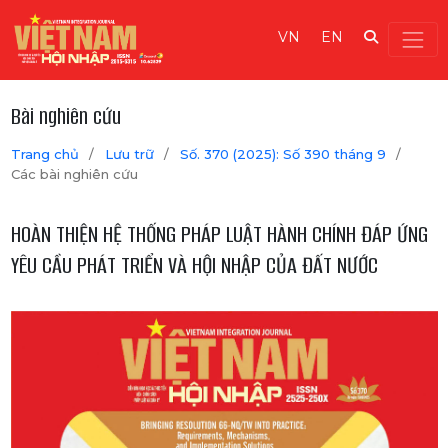
VN
EN
Bài nghiên cứu
Trang chủ
/
Lưu trữ
/
Số. 370 (2025): Số 390 tháng 9
/
Các bài nghiên cứu
HOÀN THIỆN HỆ THỐNG PHÁP LUẬT HÀNH CHÍNH ĐÁP ỨNG
YÊU CẦU PHÁT TRIỂN VÀ HỘI NHẬP CỦA ĐẤT NƯỚC