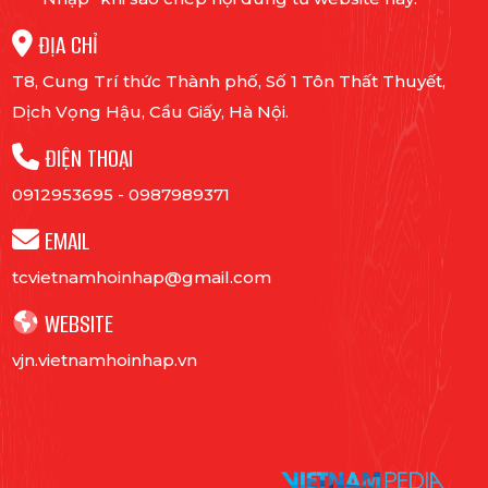
ĐỊA CHỈ
T8, Cung Trí thức Thành phố, Số 1 Tôn Thất Thuyết,
Dịch Vọng Hậu, Cầu Giấy, Hà Nội.
ĐIỆN THOẠI
0912953695
-
0987989371
EMAIL
tcvietnamhoinhap@gmail.com
WEBSITE
vjn.vietnamhoinhap.vn