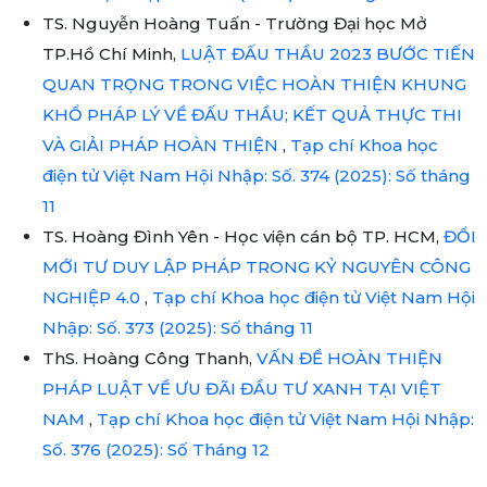
TS. Nguyễn Hoàng Tuấn - Trường Đại học Mở
TP.Hồ Chí Minh,
LUẬT ĐẤU THẦU 2023 BƯỚC TIẾN
QUAN TRỌNG TRONG VIỆC HOÀN THIỆN KHUNG
KHỔ PHÁP LÝ VỀ ĐẤU THẦU; KẾT QUẢ THỰC THI
VÀ GIẢI PHÁP HOÀN THIỆN
,
Tạp chí Khoa học
điện tử Việt Nam Hội Nhập: Số. 374 (2025): Số tháng
11
TS. Hoàng Đình Yên - Học viện cán bộ TP. HCM,
ĐỔI
MỚI TƯ DUY LẬP PHÁP TRONG KỶ NGUYÊN CÔNG
NGHIỆP 4.0
,
Tạp chí Khoa học điện tử Việt Nam Hội
Nhập: Số. 373 (2025): Số tháng 11
ThS. Hoàng Công Thanh,
VẤN ĐỀ HOÀN THIỆN
PHÁP LUẬT VỀ ƯU ĐÃI ĐẦU TƯ XANH TẠI VIỆT
NAM
,
Tạp chí Khoa học điện tử Việt Nam Hội Nhập:
Số. 376 (2025): Số Tháng 12