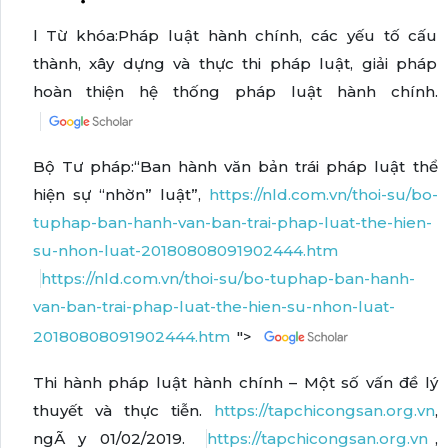
l Từ khóa:Pháp luật hành chính, các yếu tố cấu
thành, xây dựng và thực thi pháp luật, giải pháp
hoàn thiện hệ thống pháp luật hành chính.
Bộ Tư pháp:“Ban hành văn bản trái pháp luật thể
hiện sự “nhờn” luật”,
https://nld.com.vn/thoi-su/bo-
tuphap-ban-hanh-van-ban-trai-phap-luat-the-hien-
su-nhon-luat-20180808091902444.htm
https://nld.com.vn/thoi-su/bo-tuphap-ban-hanh-
van-ban-trai-phap-luat-the-hien-su-nhon-luat-
20180808091902444.htm
">
Thi hành pháp luật hành chính – Một số vấn đề lý
thuyết và thực tiễn.
https://tapchicongsan.org.vn
,
ngÃ y 01/02/2019.
https://tapchicongsan.org.vn
,