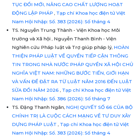
TỤC ĐỔI MỚI, NÂNG CAO CHẤT LƯỢNG HOẠT
ĐỘNG LẬP PHÁP
,
Tạp chí Khoa học điện tử Việt
Nam Hội Nhập: Số. 383 (2026): Số tháng 4
TS. Nguyễn Trung Thành - Viện Khoa học Môi
trường và Xã hội , Nguyễn Thanh Bình - Viện
Nghiên cứu Pháp luật và Trợ giúp pháp lý,
HOÀN
THIỆN PHÁP LUẬT VỀ QUYỀN TIẾP CẬN THÔNG
TIN TRONG NHÀ NƯỚC PHÁP QUYỀN XÃ HỘI CHỦ
NGHĨA VIỆT NAM: NHỮNG BƯỚC TIẾN, GIỚI HẠN
VÀ VẤN ĐỀ ĐẶT RA TỪ LUẬT NĂM 2016 ĐẾN LUẬT
SỬA ĐỔI NĂM 2026
,
Tạp chí Khoa học điện tử Việt
Nam Hội Nhập: Số. 386 (2026): Số tháng 7
TS. Đặng Thanh Ngân,
NGHỊ QUYẾT SỐ 66 CỦA BỘ
CHÍNH TRỊ LÀ CUỘC CÁCH MẠNG VỀ TƯ DUY XÂY
DỰNG PHÁP LUẬT
,
Tạp chí Khoa học điện tử Việt
Nam Hội Nhập: Số. 383 (2026): Số tháng 4