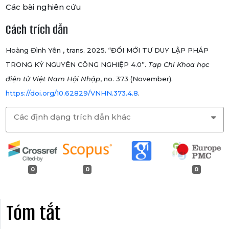
Các bài nghiên cứu
Cách trích dẫn
Hoàng Đình Yên , trans. 2025. “ĐỔI MỚI TƯ DUY LẬP PHÁP
TRONG KỶ NGUYÊN CÔNG NGHIỆP 4.0”.
Tạp Chí Khoa học
điện tử Việt Nam Hội Nhập
, no. 373 (November).
https://doi.org/10.62829/VNHN.373.4.8
.
Các định dạng trích dẫn khác
0
0
0
Tóm tắt