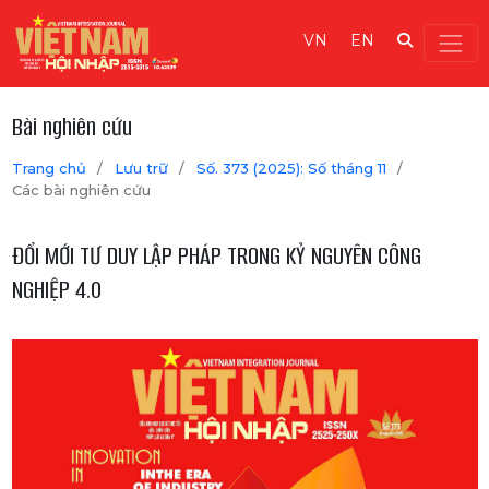
VN
EN
Bài nghiên cứu
Trang chủ
/
Lưu trữ
/
Số. 373 (2025): Số tháng 11
/
Các bài nghiên cứu
ĐỔI MỚI TƯ DUY LẬP PHÁP TRONG KỶ NGUYÊN CÔNG
NGHIỆP 4.0