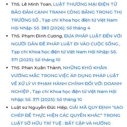
ThS. Lê Minh Toan,
LUẬT THƯƠNG MẠI ĐIỆN TỬ
BẢO ĐẢM CẠNH TRANH CÔNG BẰNG TRONG THỊ
TRƯỜNG SỐ
,
Tạp chí Khoa học điện tử Việt Nam
Hội Nhập: Số. 383 (2026): Số tháng 4
ThS. Phạm Đình Cương,
ĐƯA PHÁP LUẬT ĐẾN VỚI
NGƯỜI DÂN ĐỂ PHÁP LUẬT ĐI VÀO CUỘC SỐNG
,
Tạp chí Khoa học điện tử Việt Nam Hội Nhập: Số.
371 (2025): Số tháng 10
ThS. Phan Xuân Thành,
NHỮNG KHÓ KHĂN
VƯỚNG MẮC TRONG VIỆC ÁP DỤNG PHÁP LUẬT
VỀ XỬ LÝ VI PHẠM HÀNH CHÍNH ĐỐI VỚI DOANH
NGHIỆP
,
Tạp chí Khoa học điện tử Việt Nam Hội
Nhập: Số. 371 (2025): Số tháng 10
Luật sư Nguyễn Đức Hiệp,
GIẢI MÃ QUY ĐỊNH “SAO
CHÉP ĐỂ THỰC HIỆN CÁC QUYỀN KHÁC” TRONG
LUẬT SỞ HỮU TRÍ TUỆ : BẤT CẬP VÀ HƯỚNG