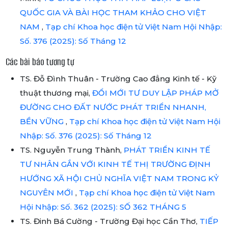
QUỐC GIA VÀ BÀI HỌC THAM KHẢO CHO VIỆT
NAM
,
Tạp chí Khoa học điện tử Việt Nam Hội Nhập:
Số. 376 (2025): Số Tháng 12
Các bài báo tương tự
TS. Đỗ Đình Thuân - Trường Cao đẳng Kinh tế - Kỹ
thuật thương mại,
ĐỔI MỚI TƯ DUY LẬP PHÁP MỞ
ĐƯỜNG CHO ĐẤT NƯỚC PHÁT TRIỂN NHANH,
BỀN VỮNG
,
Tạp chí Khoa học điện tử Việt Nam Hội
Nhập: Số. 376 (2025): Số Tháng 12
TS. Nguyễn Trung Thành,
PHÁT TRIỂN KINH TẾ
TƯ NHÂN GẮN VỚI KINH TẾ THỊ TRƯỜNG ĐỊNH
HƯỚNG XÃ HỘI CHỦ NGHĨA VIỆT NAM TRONG KỶ
NGUYÊN MỚI
,
Tạp chí Khoa học điện tử Việt Nam
Hội Nhập: Số. 362 (2025): SỐ 362 THÁNG 5
TS. Đinh Bá Cường - Trường Đại học Cần Thơ,
TIẾP