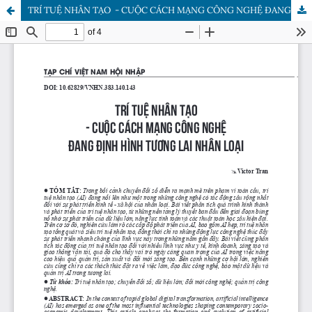
TRÍ TUỆ NHÂN TẠO - CUỘC CÁCH MẠNG CÔNG NGHỆ ĐANG ĐỊNH HÌNH TƯƠNG LAI NHÂN LOẠI