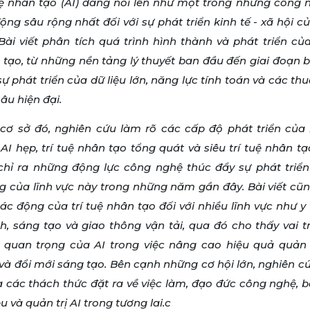
tuệ nhân tạo (AI) đang nổi lên như một trong những công 
ộng sâu rộng nhất đối với sự phát triển kinh tế - xã hội 
 Bài viết phân tích quá trình hình thành và phát triển của
 tạo, từ những nền tảng lý thuyết ban đầu đến giai đoạn 
ự phát triển của dữ liệu lớn, năng lực tính toán và các th
âu hiện đại.
 cơ sở đó, nghiên cứu làm rõ các cấp độ phát triển của 
I hẹp, trí tuệ nhân tạo tổng quát và siêu trí tuệ nhân tạ
 chỉ ra những động lực công nghệ thúc đẩy sự phát triể
g của lĩnh vực này trong những năm gần đây. Bài viết cũ
tác động của trí tuệ nhân tạo đối với nhiều lĩnh vực như y 
h, sáng tạo và giao thông vận tải, qua đó cho thấy vai t
 quan trọng của AI trong việc nâng cao hiệu quả quản t
và đổi mới sáng tạo. Bên cạnh những cơ hội lớn, nghiên c
a các thách thức đặt ra về việc làm, đạo đức công nghệ, 
ệu và quản trị AI trong tương lai.c