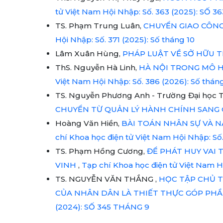
tử Việt Nam Hội Nhập: Số. 363 (2025): SỐ 
TS. Phạm Trung Luân,
CHUYỂN GIAO CÔNG
Hội Nhập: Số. 371 (2025): Số tháng 10
Lâm Xuân Hùng,
PHÁP LUẬT VỀ SỞ HỮU 
ThS. Nguyễn Hà Linh,
HÀ NỘI TRONG MÔ H
Việt Nam Hội Nhập: Số. 386 (2026): Số thán
TS. Nguyễn Phương Anh - Trường Đại học Tà
CHUYỂN TỪ QUẢN LÝ HÀNH CHÍNH SANG 
Hoàng Văn Hiền,
BÀI TOÁN NHÂN SỰ VÀ N
chí Khoa học điện tử Việt Nam Hội Nhập: Số.
TS. Phạm Hồng Cương,
ĐỂ PHÁT HUY VAI 
VINH
,
Tạp chí Khoa học điện tử Việt Nam Hộ
TS. NGUYỄN VĂN THẮNG ,
HỌC TẬP CHỦ T
CỦA NHÂN DÂN LÀ THIẾT THỰC GÓP PH
(2024): SỐ 345 THÁNG 9