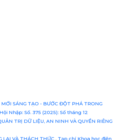
 MỚI SÁNG TẠO - BƯỚC ĐỘT PHÁ TRONG
ội Nhập: Số. 375 (2025): Số tháng 12
UẢN TRỊ DỮ LIỆU, AN NINH VÀ QUYỀN RIÊNG
G LAI VÀ THÁCH THỨC
,
Tạp chí Khoa học điện