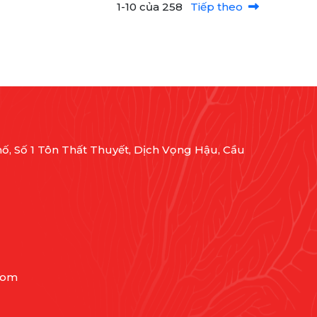
1-10 của 258
Tiếp theo
ố, Số 1 Tôn Thất Thuyết, Dịch Vọng Hậu, Cầu
com