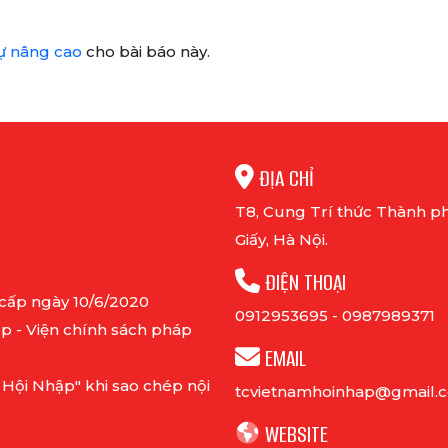
ự nâng cao
cho bài báo này.
ĐỊA CHỈ
T8, Cung Trí thức Thành ph
Giấy, Hà Nội.
ĐIỆN THOẠI
 cấp ngày 10/6/2020
0912953695
-
0987989371
p - Viện chính sách pháp
EMAIL
 Hội Nhập" khi sao chép nội
tcvietnamhoinhap@gmail.
WEBSITE