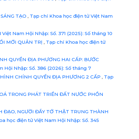
P SÁNG TẠO
,
Tạp chí Khoa học điện tử Việt Nam
 Việt Nam Hội Nhập: Số. 371 (2025): Số tháng 10
ỔI MỚI QUẢN TRỊ
,
Tạp chí Khoa học điện tử
H QUYỀN ĐỊA PHƯƠNG HAI CẤP: BƯỚC
m Hội Nhập: Số. 386 (2026): Số tháng 7
Ô HÌNH CHÍNH QUYỀN ĐỊA PHƯƠNG 2 CẤP
,
Tạp
 HOÁ TRONG PHÁT TRIỂN ĐẤT NƯỚC PHỒN
H ĐẠO, NGƯỜI ĐẦY TỚ THẬT TRUNG THÀNH
oa học điện tử Việt Nam Hội Nhập: Số. 345