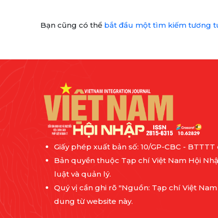
Bạn cũng có thể
bắt đầu một tìm kiếm tương t
Giấy phép xuất bản số: 10/GP-CBC - BTTTT
Bản quyền thuộc Tạp chí Việt Nam Hội Nhậ
luật và quản lý.
Quý vị cần ghi rõ "Nguồn: Tạp chí Việt Nam
dung từ website này.