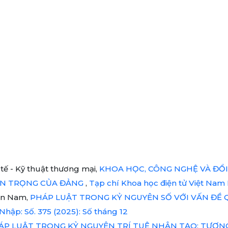
tế - Kỹ thuật thương mại,
KHOA HỌC, CÔNG NGHỆ VÀ ĐỔI
AN TRỌNG CỦA ĐẢNG
,
Tạp chí Khoa học điện tử Việt Nam H
ền Nam,
PHÁP LUẬT TRONG KỶ NGUYÊN SỐ VỚI VẤN ĐỀ Q
Nhập: Số. 375 (2025): Số tháng 12
P LUẬT TRONG KỶ NGUYÊN TRÍ TUỆ NHÂN TẠO: TƯƠN