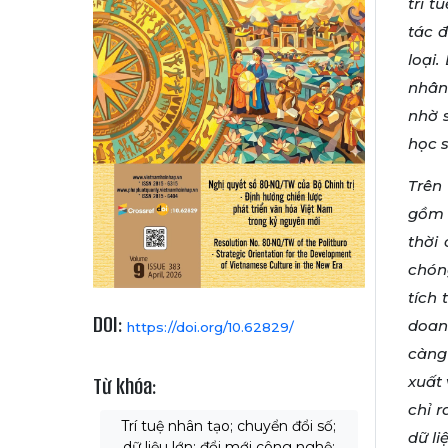
trí 
tác đ
loại.
nhân
nhờ s
học s
Trên
gồm A
thời
chón
tích 
DOI:
doan
https://doi.org/10.62829/
càng
Từ khóa:
xuất 
chỉ r
Trí tuệ nhân tạo; chuyển đổi số;
dữ li
dữ liệu lớn; đổi mới công nghệ;