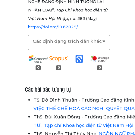
NGHỆ ĐANG ĐỊNH HÌNH TƯƠNG LAI
NHÂN LOẠI”.
Tạp Chí Khoa học điện tử
Việt Nam Hội Nhập
, no. 383 (May).
https://doi.org/10.62829/
.
Các định dạng trích dẫn khác
0
0
0
Các bài báo tương tự
TS. Đỗ Đình Thuân - Trường Cao đẳng Kinh 
VIỆC THỂ CHẾ HOÁ CÁC NGHỊ QUYẾT QU
ThS. Bùi Xuân Đông - Trường Cao đẳng Mi
TƯ
,
Tạp chí Khoa học điện tử Việt Nam Hội 
ThS. Nguyễn Thị Thúy Nga,
NGÔN NGỮ PHÁ