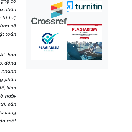
nghệ có
của nhân
 trí tuệ
bùng nổ
uật toán
AI, bao
o, đồng
n nhanh
ng phân
tế, kinh
rò ngày
rị, sản
ứu cũng
bảo mật