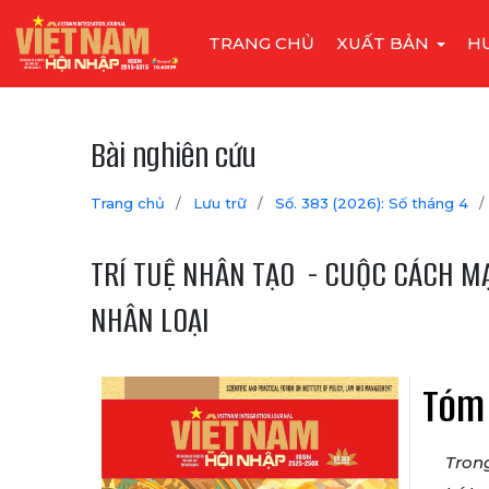
TRANG CHỦ
XUẤT BẢN
H
Bài nghiên cứu
Trang chủ
/
Lưu trữ
/
Số. 383 (2026): Số tháng 4
/
TRÍ TUỆ NHÂN TẠO - CUỘC CÁCH M
NHÂN LOẠI
Tóm
Tron