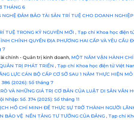
363 THÁNG 6
 NGHỆ ĐẢM BẢO TÀI SẢN TRÍ TUỆ CHO DOANH NGHIỆ
TRÍ TUỆ TRONG KỶ NGUYÊN MỚI
,
Tạp chí Khoa học điện tử
ÌNH CHÍNH QUYỀN ĐỊA PHƯƠNG HAI CẤP VÀ YÊU CẦU Đ
g 7
i chính - Quản trị kinh doanh,
MỘT NĂM VẬN HÀNH CHÍN
QUẢN TRỊ PHÁT TRIỂN
,
Tạp chí Khoa học điện tử Việt Na
ĂNG LỰC CÁN BỘ CẤP CƠ SỞ SAU 1 NĂM THỰC HIỆN M
 386 (2026): Số tháng 7
TRÒ VÀ NHỮNG GIÁ TRỊ CƠ BẢN CỦA LUẬT DI SẢN VĂN
i Nhập: Số. 374 (2025): Số tháng 11
ỊCH HỒ CHÍ MINH ĐỂ THỰC SỰ TRỞ THÀNH NGƯỜI LÃN
ẦN BẢO VỆ NỀN TẢNG TƯ TƯỞNG CỦA ĐẢNG
,
Tạp chí Kh