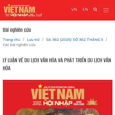
VN
EN
Bài nghiên cứu
Trang chủ
/
Lưu trữ
/
Số. 362 (2025): SỐ 362 THÁNG 5
/
Các bài nghiên cứu
LÝ LUẬN VỀ DU LỊCH VĂN HÓA VÀ PHÁT TRIỂN DU LỊCH VĂN
HÓA