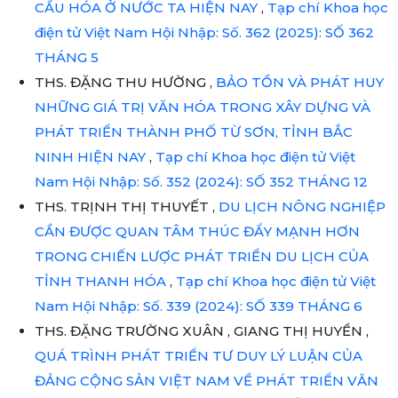
CẦU HÓA Ở NƯỚC TA HIỆN NAY
,
Tạp chí Khoa học
điện tử Việt Nam Hội Nhập: Số. 362 (2025): SỐ 362
THÁNG 5
THS. ĐẶNG THU HƯỜNG ,
BẢO TỒN VÀ PHÁT HUY
NHỮNG GIÁ TRỊ VĂN HÓA TRONG XÂY DỰNG VÀ
PHÁT TRIỂN THÀNH PHỐ TỪ SƠN, TỈNH BẮC
NINH HIỆN NAY
,
Tạp chí Khoa học điện tử Việt
Nam Hội Nhập: Số. 352 (2024): SỐ 352 THÁNG 12
THS. TRỊNH THỊ THUYẾT ,
DU LỊCH NÔNG NGHIỆP
CẦN ĐƯỢC QUAN TÂM THÚC ĐẨY MẠNH HƠN
TRONG CHIẾN LƯỢC PHÁT TRIỂN DU LỊCH CỦA
TỈNH THANH HÓA
,
Tạp chí Khoa học điện tử Việt
Nam Hội Nhập: Số. 339 (2024): SỐ 339 THÁNG 6
THS. ĐẶNG TRƯỜNG XUÂN , GIANG THỊ HUYỀN ,
QUÁ TRÌNH PHÁT TRIỂN TƯ DUY LÝ LUẬN CỦA
ĐẢNG CỘNG SẢN VIỆT NAM VỀ PHÁT TRIỂN VĂN