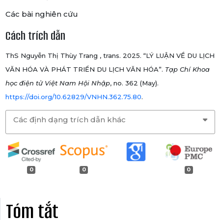
Các bài nghiên cứu
Cách trích dẫn
ThS Nguyễn Thị Thùy Trang , trans. 2025. “LÝ LUẬN VỀ DU LỊCH
VĂN HÓA VÀ PHÁT TRIỂN DU LỊCH VĂN HÓA”.
Tạp Chí Khoa
học điện tử Việt Nam Hội Nhập
, no. 362 (May).
https://doi.org/10.62829/VNHN.362.75.80
.
Các định dạng trích dẫn khác
0
0
0
Tóm tắt