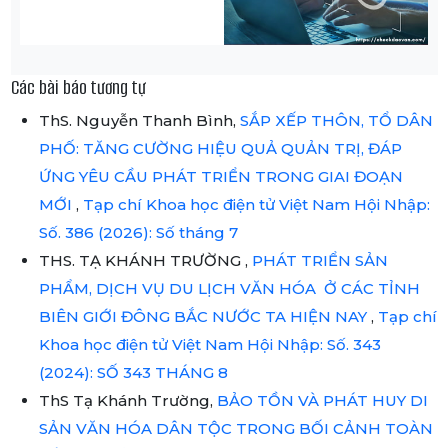
Các bài báo tương tự
ThS. Nguyễn Thanh Bình,
SẮP XẾP THÔN, TỔ DÂN
PHỐ: TĂNG CƯỜNG HIỆU QUẢ QUẢN TRỊ, ĐÁP
ỨNG YÊU CẦU PHÁT TRIỂN TRONG GIAI ĐOẠN
MỚI
,
Tạp chí Khoa học điện tử Việt Nam Hội Nhập:
Số. 386 (2026): Số tháng 7
THS. TẠ KHÁNH TRƯỜNG ,
PHÁT TRIỂN SẢN
PHẨM, DỊCH VỤ DU LỊCH VĂN HÓA Ở CÁC TỈNH
BIÊN GIỚI ĐÔNG BẮC NƯỚC TA HIỆN NAY
,
Tạp chí
Khoa học điện tử Việt Nam Hội Nhập: Số. 343
(2024): SỐ 343 THÁNG 8
ThS Tạ Khánh Trường,
BẢO TỒN VÀ PHÁT HUY DI
SẢN VĂN HÓA DÂN TỘC TRONG BỐI CẢNH TOÀN