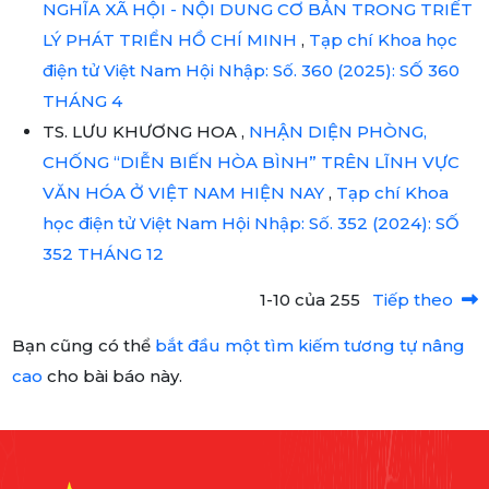
NGHĨA XÃ HỘI - NỘI DUNG CƠ BẢN TRONG TRIẾT
LÝ PHÁT TRIỂN HỒ CHÍ MINH
,
Tạp chí Khoa học
điện tử Việt Nam Hội Nhập: Số. 360 (2025): SỐ 360
THÁNG 4
TS. LƯU KHƯƠNG HOA ,
NHẬN DIỆN PHÒNG,
CHỐNG “DIỄN BIẾN HÒA BÌNH” TRÊN LĨNH VỰC
VĂN HÓA Ở VIỆT NAM HIỆN NAY
,
Tạp chí Khoa
học điện tử Việt Nam Hội Nhập: Số. 352 (2024): SỐ
352 THÁNG 12
1-10 của 255
Tiếp theo
Bạn cũng có thể
bắt đầu một tìm kiếm tương tự nâng
cao
cho bài báo này.