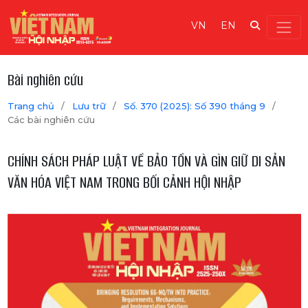
VN
EN
Bài nghiên cứu
Trang chủ
/
Lưu trữ
/
Số. 370 (2025): Số 390 tháng 9
/
Các bài nghiên cứu
CHÍNH SÁCH PHÁP LUẬT VỀ BẢO TỒN VÀ GÌN GIỮ DI SẢN
VĂN HÓA VIỆT NAM TRONG BỐI CẢNH HỘI NHẬP