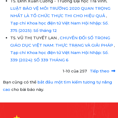
TS. Đinh Xuân Cường - Trường Đại học Trà Vinh,
LUẬT BẢO VỆ MÔI TRƯỜNG 2020 QUAN TRỌNG
NHẤT LÀ TỔ CHỨC THỰC THI CHO HIỆU QUẢ
,
Tạp chí Khoa học điện tử Việt Nam Hội Nhập: Số.
375 (2025): Số tháng 12
TS. VŨ THỊ TUYẾT LAN ,
CHUYỂN ĐỔI SỐ TRONG
GIÁO DỤC VIỆT NAM: THỰC TRẠNG VÀ GIẢI PHÁP
,
Tạp chí Khoa học điện tử Việt Nam Hội Nhập: Số.
339 (2024): SỐ 339 THÁNG 6
1-10 của 257
Tiếp theo
Bạn cũng có thể
bắt đầu một tìm kiếm tương tự nâng
cao
cho bài báo này.