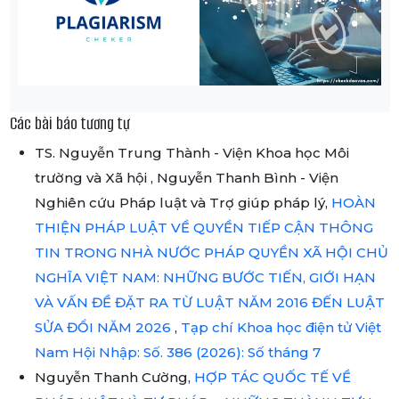
Các bài báo tương tự
TS. Nguyễn Trung Thành - Viện Khoa học Môi
trường và Xã hội , Nguyễn Thanh Bình - Viện
Nghiên cứu Pháp luật và Trợ giúp pháp lý,
HOÀN
THIỆN PHÁP LUẬT VỀ QUYỀN TIẾP CẬN THÔNG
TIN TRONG NHÀ NƯỚC PHÁP QUYỀN XÃ HỘI CHỦ
NGHĨA VIỆT NAM: NHỮNG BƯỚC TIẾN, GIỚI HẠN
VÀ VẤN ĐỀ ĐẶT RA TỪ LUẬT NĂM 2016 ĐẾN LUẬT
SỬA ĐỔI NĂM 2026
,
Tạp chí Khoa học điện tử Việt
Nam Hội Nhập: Số. 386 (2026): Số tháng 7
Nguyễn Thanh Cường,
HỢP TÁC QUỐC TẾ VỀ