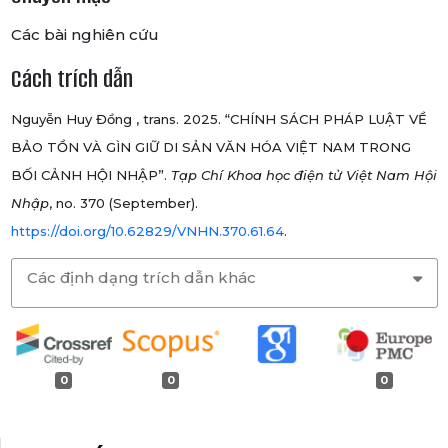
Các bài nghiên cứu
Cách trích dẫn
Nguyễn Huy Đồng , trans. 2025. “CHÍNH SÁCH PHÁP LUẬT VỀ
BẢO TỒN VÀ GÌN GIỮ DI SẢN VĂN HÓA VIỆT NAM TRONG
BỐI CẢNH HỘI NHẬP”.
Tạp Chí Khoa học điện tử Việt Nam Hội
Nhập
, no. 370 (September).
https://doi.org/10.62829/VNHN.370.61.64
.
Các định dạng trích dẫn khác
0
0
0