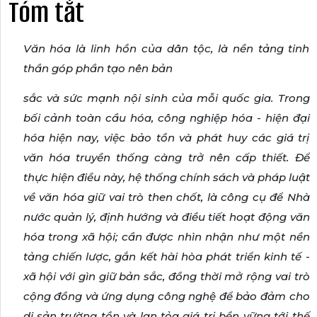
Tóm tắt
Văn hóa là linh hồn của dân tộc, là nền tảng tinh
thần góp phần tạo nên bản
sắc và sức mạnh nội sinh của mỗi quốc gia. Trong
bối cảnh toàn cầu hóa, công nghiệp hóa
- hiện đại
hóa hiện nay, việc bảo tồn và phát huy các giá trị
văn hóa truyền thống càng trở
nên cấp thiết. Để
thực hiện điều này, hệ thống chính sách và pháp luật
về văn hóa giữ vai
trò then chốt, là công cụ để Nhà
nước quản lý, định hướng và điều tiết hoạt động văn
hóa
trong xã hội; cần được nhìn nhận như một nền
tảng chiến lược, gắn kết hài hòa phát triển
kinh tế -
xã hội với gìn giữ bản sắc, đồng thời mở rộng vai trò
cộng đồng và ứng dụng công
nghệ để bảo đảm cho
di sản trường tồn và lan tỏa giá trị bền vững tới thế