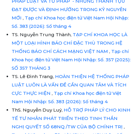
PHÁP LUẬT VÀ TƯ PHÁP - NHỮNG THÀNH TỰU
ĐẠT ĐƯỢC VÀ ĐỊNH HƯỚNG TRONG KỶ NGUYÊN
MỚI
,
Tạp chí Khoa học điện tử Việt Nam Hội Nhập:
Số. 383 (2026): Số tháng 4
TS. Nguyễn Trung Thành,
TẠP CHÍ KHOA HỌC LÀ
MỘT LOẠI HÌNH BÁO CHÍ ĐẶC THÙ TRONG HỆ
THỐNG BÁO CHÍ CÁCH MẠNG VIỆT NAM
,
Tạp chí
Khoa học điện tử Việt Nam Hội Nhập: Số. 357 (2025):
SỐ 357 THÁNG 3
TS. Lê Đình Trang,
HOÀN THIỆN HỆ THỐNG PHÁP
LUẬT LUÔN LÀ VẤN ĐỀ CẦN QUAN TÂM VÀ TÍCH
CỰC THỰC HIỆN
,
Tạp chí Khoa học điện tử Việt
Nam Hội Nhập: Số. 383 (2026): Số tháng 4
ThS. Nguyễn Duy Luý,
HỖ TRỢ PHÁP LÝ CHO KINH
TẾ TƯ NHÂN PHÁT TRIỂN THEO TINH THẦN
NGHỊ QUYẾT SỐ 68NQ /TW CỦA BỘ CHÍNH TRỊ
,