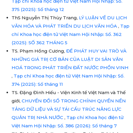
Tạp chí Khoa học điện tử Việt Nam Hội Nhập: Số.
375 (2025): Số tháng 12
ThS Nguyễn Thị Thùy Trang,
LÝ LUẬN VỀ DU LỊCH
VĂN HÓA VÀ PHÁT TRIỂN DU LỊCH VĂN HÓA
,
Tạp
chí Khoa học điện tử Việt Nam Hội Nhập: Số. 362
(2025): SỐ 362 THÁNG 5
TS. Phạm Hồng Cương,
ĐỂ PHÁT HUY VAI TRÒ VÀ
NHỮNG GIÁ TRỊ CƠ BẢN CỦA LUẬT DI SẢN VĂN
HOÁ TRONG PHÁT TRIỂN ĐẤT NƯỚC PHỒN VINH
,
Tạp chí Khoa học điện tử Việt Nam Hội Nhập: Số.
374 (2025): Số tháng 11
TS. Đặng Đình Hiếu - Viện Kinh tế Việt Nam và Thế
giới,
CHUYỂN ĐỔI SỐ TRONG CHÍNH QUYỀN NỀN
TẢNG DỮ LIỆU VÀ SỰ TÁI CẤU TRÚC NĂNG LỰC
QUẢN TRỊ NHÀ NƯỚC
,
Tạp chí Khoa học điện tử
Việt Nam Hội Nhập: Số. 386 (2026): Số tháng 7