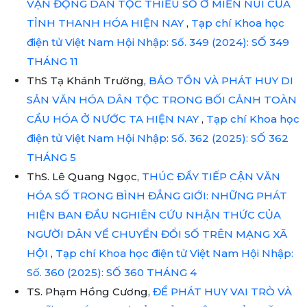
VẬN ĐỘNG DÂN TỘC THIỂU SỐ Ở MIỀN NÚI CỦA
TỈNH THANH HÓA HIỆN NAY
,
Tạp chí Khoa học
điện tử Việt Nam Hội Nhập: Số. 349 (2024): SỐ 349
THÁNG 11
ThS Tạ Khánh Trường,
BẢO TỒN VÀ PHÁT HUY DI
SẢN VĂN HÓA DÂN TỘC TRONG BỐI CẢNH TOÀN
CẦU HÓA Ở NƯỚC TA HIỆN NAY
,
Tạp chí Khoa học
điện tử Việt Nam Hội Nhập: Số. 362 (2025): SỐ 362
THÁNG 5
ThS. Lê Quang Ngọc,
THÚC ĐẨY TIẾP CẬN VĂN
HÓA SỐ TRONG BÌNH ĐẲNG GIỚI: NHỮNG PHÁT
HIỆN BAN ĐẦU NGHIÊN CỨU NHẬN THỨC CỦA
NGƯỜI DÂN VỀ CHUYỂN ĐỔI SỐ TRÊN MẠNG XÃ
HỘI
,
Tạp chí Khoa học điện tử Việt Nam Hội Nhập:
Số. 360 (2025): SỐ 360 THÁNG 4
TS. Phạm Hồng Cương,
ĐỂ PHÁT HUY VAI TRÒ VÀ