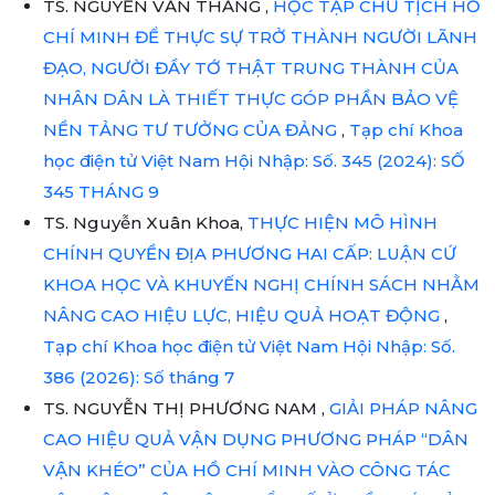
TS. NGUYỄN VĂN THẮNG ,
HỌC TẬP CHỦ TỊCH HỒ
CHÍ MINH ĐỂ THỰC SỰ TRỞ THÀNH NGƯỜI LÃNH
ĐẠO, NGƯỜI ĐẦY TỚ THẬT TRUNG THÀNH CỦA
NHÂN DÂN LÀ THIẾT THỰC GÓP PHẦN BẢO VỆ
NỀN TẢNG TƯ TƯỞNG CỦA ĐẢNG
,
Tạp chí Khoa
học điện tử Việt Nam Hội Nhập: Số. 345 (2024): SỐ
345 THÁNG 9
TS. Nguyễn Xuân Khoa,
THỰC HIỆN MÔ HÌNH
CHÍNH QUYỀN ĐỊA PHƯƠNG HAI CẤP: LUẬN CỨ
KHOA HỌC VÀ KHUYẾN NGHỊ CHÍNH SÁCH NHẰM
NÂNG CAO HIỆU LỰC, HIỆU QUẢ HOẠT ĐỘNG
,
Tạp chí Khoa học điện tử Việt Nam Hội Nhập: Số.
386 (2026): Số tháng 7
TS. NGUYỄN THỊ PHƯƠNG NAM ,
GIẢI PHÁP NÂNG
CAO HIỆU QUẢ VẬN DỤNG PHƯƠNG PHÁP “DÂN
VẬN KHÉO” CỦA HỒ CHÍ MINH VÀO CÔNG TÁC