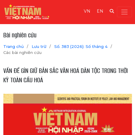
VN
EN
Bài nghiên cứu
Trang chủ
/
Lưu trữ
/
Số. 383 (2026): Số tháng 4
/
Các bài nghiên cứu
VẤN ĐỀ GÌN GIỮ BẢN SẮC VĂN HOÁ DÂN TỘC TRONG THỜI
KỲ TOÀN CẦU HOÁ