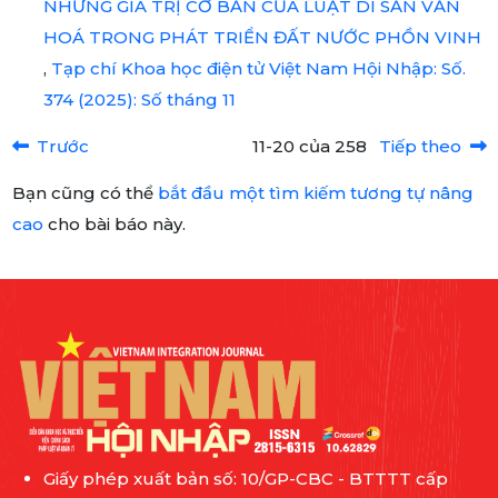
NHỮNG GIÁ TRỊ CƠ BẢN CỦA LUẬT DI SẢN VĂN
HOÁ TRONG PHÁT TRIỂN ĐẤT NƯỚC PHỒN VINH
,
Tạp chí Khoa học điện tử Việt Nam Hội Nhập: Số.
374 (2025): Số tháng 11
Trước
11-20 của 258
Tiếp theo
Bạn cũng có thể
bắt đầu một tìm kiếm tương tự nâng
cao
cho bài báo này.
Giấy phép xuất bản số: 10/GP-CBC - BTTTT cấp