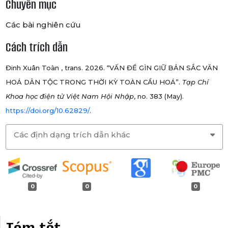
Chuyên mục
Các bài nghiên cứu
Cách trích dẫn
Đinh Xuân Toàn , trans. 2026. “VẤN ĐỀ GÌN GIỮ BẢN SẮC VĂN
HOÁ DÂN TỘC TRONG THỜI KỲ TOÀN CẦU HOÁ”.
Tạp Chí
Khoa học điện tử Việt Nam Hội Nhập
, no. 383 (May).
https://doi.org/10.62829/
.
Các định dạng trích dẫn khác
0
0
0