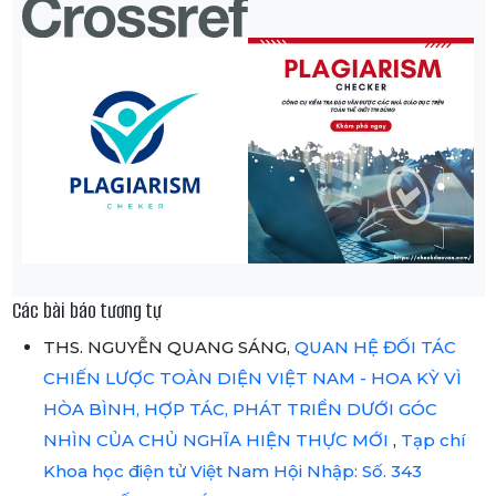
Các bài báo tương tự
THS. NGUYỄN QUANG SÁNG,
QUAN HỆ ĐỐI TÁC
CHIẾN LƯỢC TOÀN DIỆN VIỆT NAM - HOA KỲ VÌ
HÒA BÌNH, HỢP TÁC, PHÁT TRIỂN DƯỚI GÓC
NHÌN CỦA CHỦ NGHĨA HIỆN THỰC MỚI
,
Tạp chí
Khoa học điện tử Việt Nam Hội Nhập: Số. 343