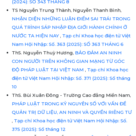
(2024): SỐ 343 THÁNG 8
TS Nguyễn Trung Thành, Nguyễn Thanh Bình,
NHẬN DIỆN NHỮNG LUẬN ĐIỂM SAI TRÁI TRONG
QUÁ TRÌNH SÁP NHẬP ĐỊA GIỚI HÀNH CHÍNH Ở
NƯỚC TA HIỆN NAY
,
Tạp chí Khoa học điện tử Việt
Nam Hội Nhập: Số. 363 (2025): SỐ 363 THÁNG 6
ThS. Nguyễn Thuỳ Hương,
BẢO ĐẢM AN NINH
CON NGƯỜI TRÊN KHÔNG GIAN MẠNG TỪ GÓC
ĐỘ PHÁP LUẬT TẠI VIỆT NAM
,
Tạp chí Khoa học
điện tử Việt Nam Hội Nhập: Số. 371 (2025): Số tháng
10
ThS. Bùi Xuân Đông - Trường Cao đẳng Miền Nam,
PHÁP LUẬT TRONG KỶ NGUYÊN SỐ VỚI VẤN ĐỀ
QUẢN TRỊ DỮ LIỆU, AN NINH VÀ QUYỀN RIÊNG TƯ
,
Tạp chí Khoa học điện tử Việt Nam Hội Nhập: Số.
375 (2025): Số tháng 12