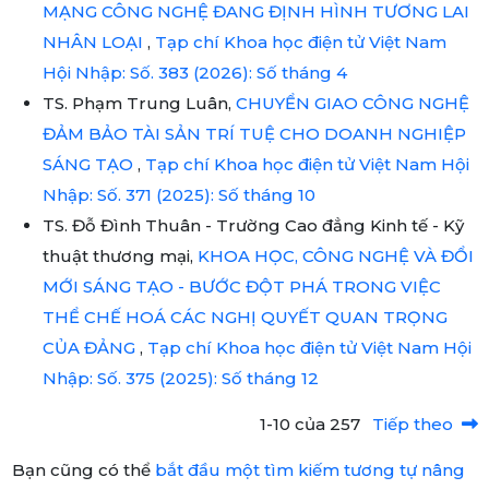
MẠNG CÔNG NGHỆ ĐANG ĐỊNH HÌNH TƯƠNG LAI
NHÂN LOẠI
,
Tạp chí Khoa học điện tử Việt Nam
Hội Nhập: Số. 383 (2026): Số tháng 4
TS. Phạm Trung Luân,
CHUYỂN GIAO CÔNG NGHỆ
ĐẢM BẢO TÀI SẢN TRÍ TUỆ CHO DOANH NGHIỆP
SÁNG TẠO
,
Tạp chí Khoa học điện tử Việt Nam Hội
Nhập: Số. 371 (2025): Số tháng 10
TS. Đỗ Đình Thuân - Trường Cao đẳng Kinh tế - Kỹ
thuật thương mại,
KHOA HỌC, CÔNG NGHỆ VÀ ĐỔI
MỚI SÁNG TẠO - BƯỚC ĐỘT PHÁ TRONG VIỆC
THỂ CHẾ HOÁ CÁC NGHỊ QUYẾT QUAN TRỌNG
CỦA ĐẢNG
,
Tạp chí Khoa học điện tử Việt Nam Hội
Nhập: Số. 375 (2025): Số tháng 12
1-10 của 257
Tiếp theo
Bạn cũng có thể
bắt đầu một tìm kiếm tương tự nâng