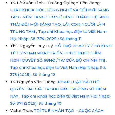
TS. Lê Xuân Tình - Trường Đại học Tiền Giang,
LUẬT KHOA HỌC, CÔNG NGHỆ VÀ ĐỔI MỚI SÁNG
TẠO - NỀN TẢNG CHO SỰ HÌNH THÀNH HỆ SINH
THÁI ĐỔI MỚI SÁNG TẠO, LẤY CON NGƯỜI LÀM
TRUNG TÂM
,
Tạp chí Khoa học điện tử Việt Nam
Hội Nhập: Số. 374 (2025): Số tháng 11
ThS. Nguyễn Duy Luý,
HỖ TRỢ PHÁP LÝ CHO KINH
TẾ TƯ NHÂN PHÁT TRIỂN THEO TINH THẦN
NGHỊ QUYẾT SỐ 68NQ /TW CỦA BỘ CHÍNH TRỊ
,
Tạp chí Khoa học điện tử Việt Nam Hội Nhập: Số.
375 (2025): Số tháng 12
TS. Nguyễn Văn Tường,
PHÁP LUẬT BẢO HỘ
QUYỀN TÁC GIẢ TRONG MÔI TRƯỜNG SỐ HIỆN
NAY
,
Tạp chí Khoa học điện tử Việt Nam Hội Nhập:
Số. 371 (2025): Số tháng 10
Victor Tran,
TRÍ TUỆ NHÂN TẠO - CUỘC CÁCH