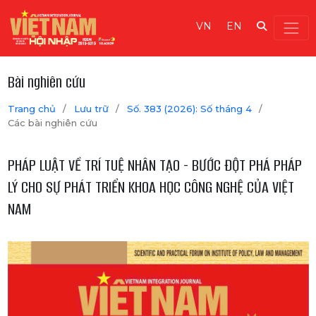
VN
EN
Bài nghiên cứu
Trang chủ
/
Lưu trữ
/
Số. 383 (2026): Số tháng 4
/
Các bài nghiên cứu
PHÁP LUẬT VỀ TRÍ TUỆ NHÂN TẠO - BƯỚC ĐỘT PHÁ PHÁP
LÝ CHO SỰ PHÁT TRIỂN KHOA HỌC CÔNG NGHỆ CỦA VIỆT
NAM