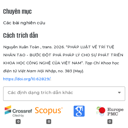
Chuyên mục
Các bài nghiên cứu
Cách trích dẫn
Nguyễn Xuân Toàn , trans. 2026. “PHÁP LUẬT VỀ TRÍ TUỆ
NHÂN TẠO - BƯỚC ĐỘT PHÁ PHÁP LÝ CHO SỰ PHÁT TRIỂN
KHOA HỌC CÔNG NGHỆ CỦA VIỆT NAM”.
Tạp Chí Khoa học
điện tử Việt Nam Hội Nhập
, no. 383 (May).
https://doi.org/10.62829/
.
Các định dạng trích dẫn khác
0
0
0