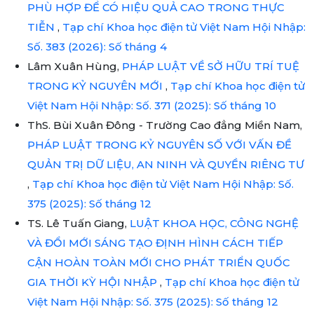
PHÙ HỢP ĐỂ CÓ HIỆU QUẢ CAO TRONG THỰC
TIỄN
,
Tạp chí Khoa học điện tử Việt Nam Hội Nhập:
Số. 383 (2026): Số tháng 4
Lâm Xuân Hùng,
PHÁP LUẬT VỀ SỞ HỮU TRÍ TUỆ
TRONG KỶ NGUYÊN MỚI
,
Tạp chí Khoa học điện tử
Việt Nam Hội Nhập: Số. 371 (2025): Số tháng 10
ThS. Bùi Xuân Đông - Trường Cao đẳng Miền Nam,
PHÁP LUẬT TRONG KỶ NGUYÊN SỐ VỚI VẤN ĐỀ
QUẢN TRỊ DỮ LIỆU, AN NINH VÀ QUYỀN RIÊNG TƯ
,
Tạp chí Khoa học điện tử Việt Nam Hội Nhập: Số.
375 (2025): Số tháng 12
TS. Lê Tuấn Giang,
LUẬT KHOA HỌC, CÔNG NGHỆ
VÀ ĐỔI MỚI SÁNG TẠO ĐỊNH HÌNH CÁCH TIẾP
CẬN HOÀN TOÀN MỚI CHO PHÁT TRIỂN QUỐC
GIA THỜI KỲ HỘI NHẬP
,
Tạp chí Khoa học điện tử
Việt Nam Hội Nhập: Số. 375 (2025): Số tháng 12