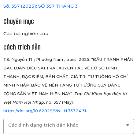
Số. 357 (2025): SỐ 357 THÁNG 3
Chuyên mục
Các bài nghiên cứu
Cách trích dẫn
TS. Nguyễn Thị Phương Nam , trans. 2025. “ĐẤU TRANH PHẢN
BÁC LUẬN ĐIỆU SAI TRÁI, XUYÊN TẠC VỀ CƠ SỞ HÌNH
THÀNH, ĐẶC ĐIỂM, BẢN CHẤT, GIÁ TRỊ TƯ TƯỞNG HỒ CHÍ
MINH NHẰM BẢO VỆ NỀN TẢNG TƯ TƯỞNG CỦA ĐẢNG
CỘNG SẢN VIỆT NAM HIỆN NAY”.
Tạp Chí Khoa học điện tử
Việt Nam Hội Nhập
, no. 357 (May).
https://doi.org/10.62829/VNHN.357.24.31
.
Các định dạng trích dẫn khác