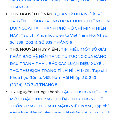
THÁNG 9
THS. NGUYỄN LÊ VÂN ,
QUẢN LÝ NHÀ NƯỚC VỀ
TRUYỀN THÔNG TRONG HOẠT ĐỘNG THÔNG TIN
ĐỐI NGOẠI TẠI THÀNH PHỐ HỒ CHÍ MINH HIỆN
NAY
,
Tạp chí Khoa học điện tử Việt Nam Hội Nhập:
Số. 339 (2024): SỐ 339 THÁNG 6
THS. NGUYỄN HUY KIỂM ,
TÌM HIỂU MỘT SỐ GIẢI
PHÁP BẢO VỆ NỀN TẢNG TƯ TƯỞNG CỦA ĐẢNG,
ĐẤU TRANH PHẢN BÁC CÁC LUẬN ĐIỆU XUYÊN
TẠC, THÙ ĐỊCH TRONG TÌNH HÌNH MỚI
,
Tạp chí
Khoa học điện tử Việt Nam Hội Nhập: Số. 343
(2024): SỐ 343 THÁNG 8
TS. Nguyễn Trung Thành,
TẠP CHÍ KHOA HỌC LÀ
MỘT LOẠI HÌNH BÁO CHÍ ĐẶC THÙ TRONG HỆ
THỐNG BÁO CHÍ CÁCH MẠNG VIỆT NAM
,
Tạp chí
Khoa học điện tử Việt Nam Hội Nhập: Số. 357 (2025):