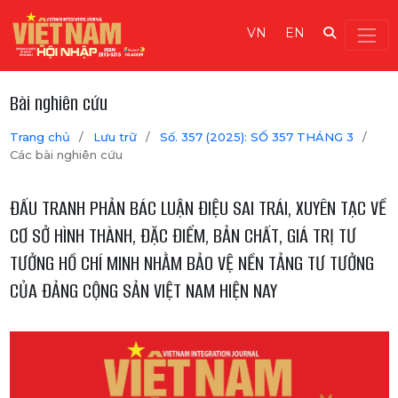
VN
EN
Bài nghiên cứu
Trang chủ
/
Lưu trữ
/
Số. 357 (2025): SỐ 357 THÁNG 3
/
Các bài nghiên cứu
ĐẤU TRANH PHẢN BÁC LUẬN ĐIỆU SAI TRÁI, XUYÊN TẠC VỀ
CƠ SỞ HÌNH THÀNH, ĐẶC ĐIỂM, BẢN CHẤT, GIÁ TRỊ TƯ
TƯỞNG HỒ CHÍ MINH NHẰM BẢO VỆ NỀN TẢNG TƯ TƯỞNG
CỦA ĐẢNG CỘNG SẢN VIỆT NAM HIỆN NAY