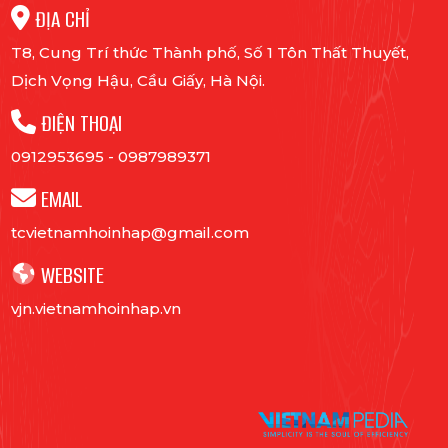
ĐỊA CHỈ
T8, Cung Trí thức Thành phố, Số 1 Tôn Thất Thuyết,
Dịch Vọng Hậu, Cầu Giấy, Hà Nội.
ĐIỆN THOẠI
0912953695
-
0987989371
EMAIL
tcvietnamhoinhap@gmail.com
WEBSITE
vjn.vietnamhoinhap.vn