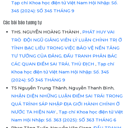
Tạp chí Khoa học điện tử Việt Nam Hội Nhập: Số.
345 (2024): SỐ 345 THÁNG 9
Các bài báo tương tự
THS. NGUYỄN HOÀNG THÀNH ,
PHÁT HUY VAI
TRÒ ĐỘI NGŨ GIẢNG VIÊN LÝ LUẬN CHÍNH TRỊ Ở
TỈNH BẠC LIÊU TRONG VIỆC BẢO VỆ NỀN TẢNG
TƯ TƯỞNG CỦA ĐẢNG, ĐẤU TRANH PHẢN BÁC
CÁC QUAN ĐIỂM SAI TRÁI, THÙ ĐỊCH
,
Tạp chí
Khoa học điện tử Việt Nam Hội Nhập: Số. 345
(2024): SỐ 345 THÁNG 9
TS Nguyễn Trung Thành, Nguyễn Thanh Bình,
NHẬN DIỆN NHỮNG LUẬN ĐIỂM SAI TRÁI TRONG
QUÁ TRÌNH SÁP NHẬP ĐỊA GIỚI HÀNH CHÍNH Ở
NƯỚC TA HIỆN NAY
,
Tạp chí Khoa học điện tử Việt
Nam Hội Nhập: Số. 363 (2025): SỐ 363 THÁNG 6
Phan Tăng Tuấn, Nguyễn Văn Giang,
ĐẤU TRANH