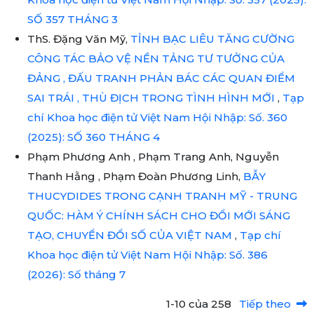
SỐ 357 THÁNG 3
ThS. Đặng Văn Mỹ,
TỈNH BẠC LIÊU TĂNG CƯỜNG
CÔNG TÁC BẢO VỆ NỀN TẢNG TƯ TƯỞNG CỦA
ĐẢNG , ĐẤU TRANH PHẢN BÁC CÁC QUAN ĐIỂM
SAI TRÁI , THÙ ĐỊCH TRONG TÌNH HÌNH MỚI
,
Tạp
chí Khoa học điện tử Việt Nam Hội Nhập: Số. 360
(2025): SỐ 360 THÁNG 4
Phạm Phương Anh , Phạm Trang Anh, Nguyễn
Thanh Hằng , Phạm Đoàn Phương Linh,
BẪY
THUCYDIDES TRONG CẠNH TRANH MỸ - TRUNG
QUỐC: HÀM Ý CHÍNH SÁCH CHO ĐỔI MỚI SÁNG
TẠO, CHUYỂN ĐỔI SỐ CỦA VIỆT NAM
,
Tạp chí
Khoa học điện tử Việt Nam Hội Nhập: Số. 386
(2026): Số tháng 7
1-10 của 258
Tiếp theo