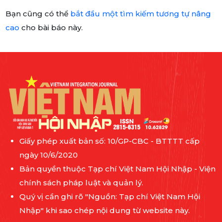
Bạn cũng có thể
bắt đầu một tìm kiếm tương tự nâng
cao
cho bài báo này.
Giấy phép xuất bản số: 10/GP-CBC - BTTTT cấp
ngày 10/6/2020
Bản quyền thuộc Tạp chí Việt Nam Hội Nhập - Viện
chính sách pháp luật và quản lý.
Quý vị cần ghi rõ "Nguồn: Tạp chí Việt Nam Hội
Nhập" khi sao chép nội dung từ website này.