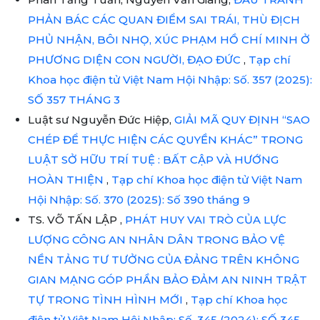
PHẢN BÁC CÁC QUAN ĐIỂM SAI TRÁI, THÙ ĐỊCH
PHỦ NHẬN, BÔI NHỌ, XÚC PHẠM HỒ CHÍ MINH Ở
PHƯƠNG DIỆN CON NGƯỜI, ĐẠO ĐỨC
,
Tạp chí
Khoa học điện tử Việt Nam Hội Nhập: Số. 357 (2025):
SỐ 357 THÁNG 3
Luật sư Nguyễn Đức Hiệp,
GIẢI MÃ QUY ĐỊNH “SAO
CHÉP ĐỂ THỰC HIỆN CÁC QUYỀN KHÁC” TRONG
LUẬT SỞ HỮU TRÍ TUỆ : BẤT CẬP VÀ HƯỚNG
HOÀN THIỆN
,
Tạp chí Khoa học điện tử Việt Nam
Hội Nhập: Số. 370 (2025): Số 390 tháng 9
TS. VÕ TẤN LẬP ,
PHÁT HUY VAI TRÒ CỦA LỰC
LƯỢNG CÔNG AN NHÂN DÂN TRONG BẢO VỆ
NỀN TẢNG TƯ TƯỞNG CỦA ĐẢNG TRÊN KHÔNG
GIAN MẠNG GÓP PHẦN BẢO ĐẢM AN NINH TRẬT
TỰ TRONG TÌNH HÌNH MỚI
,
Tạp chí Khoa học
điện tử Việt Nam Hội Nhập: Số. 345 (2024): SỐ 345