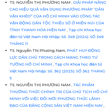
TS. NGUYỄN THỊ PHƯƠNG NAM ,
GIẢI PHÁP NÂNG
CAO HIỆU QUẢ VẬN DỤNG PHƯƠNG PHÁP “DÂN
VẬN KHÉO” CỦA HỒ CHÍ MINH VÀO CÔNG TÁC
VẬN ĐỘNG DÂN TỘC THIỂU SỐ Ở MIỀN NÚI CỦA
TỈNH THANH HÓA HIỆN NAY
,
Tạp chí Khoa học
điện tử Việt Nam Hội Nhập: Số. 349 (2024): SỐ 349
THÁNG 11
TS. Nguyễn Thị Phương Nam,
PHÁT HUY ĐỘNG
LỰC DÂN CHỦ TRONG CÁCH MẠNG THEO TƯ
TƯỞNG HỒ CHÍ MINH
,
Tạp chí Khoa học điện tử
Việt Nam Hội Nhập: Số. 362 (2025): SỐ 362 THÁNG
5
TS. NGUYỄN THỊ PHƯƠNG NAM ,
TÁC PHẨM
THƯỜNG THỨC CHÍNH TRỊ CỦA CHỦ TỊCH HỒ CHÍ
MINH VỚI VIỆC ĐỔI MỚI PHƯƠNG THỨC LÃNH
ĐẠO CỦA ĐẢNG CỘNG SẢN VIỆT NAM HIỆN NAY
,