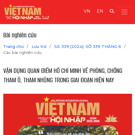
VN
EN
Bài nghiên cứu
Trang chủ
/
Lưu trữ
/
Số. 339 (2024): SỐ 339 THÁNG 6
/
Các bài nghiên cứu
VẬN DỤNG QUAN ĐIỂM HỒ CHÍ MINH VỀ PHÒNG, CHỐNG
THAM Ô, THAM NHŨNG TRONG GIAI ĐOẠN HIỆN NAY