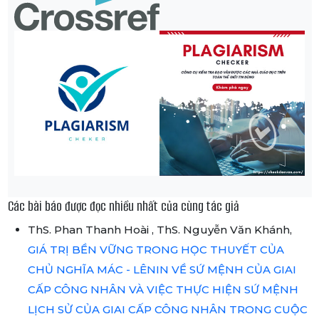
Các bài báo được đọc nhiều nhất của cùng tác giả
ThS. Phan Thanh Hoài , ThS. Nguyễn Văn Khánh,
GIÁ TRỊ BỀN VỮNG TRONG HỌC THUYẾT CỦA
CHỦ NGHĨA MÁC - LÊNIN VỀ SỨ MỆNH CỦA GIAI
CẤP CÔNG NHÂN VÀ VIỆC THỰC HIỆN SỨ MỆNH
LỊCH SỬ CỦA GIAI CẤP CÔNG NHÂN TRONG CUỘC