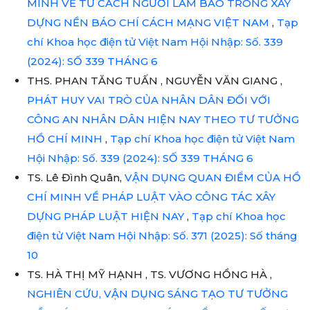
MINH VỀ TƯ CÁCH NGƯỜI LÀM BÁO TRONG XÂY
DỰNG NỀN BÁO CHÍ CÁCH MẠNG VIỆT NAM
,
Tạp
chí Khoa học điện tử Việt Nam Hội Nhập: Số. 339
(2024): SỐ 339 THÁNG 6
THS. PHAN TĂNG TUẤN , NGUYỄN VĂN GIANG ,
PHÁT HUY VAI TRÒ CỦA NHÂN DÂN ĐỐI VỚI
CÔNG AN NHÂN DÂN HIỆN NAY THEO TƯ TƯỞNG
HỒ CHÍ MINH
,
Tạp chí Khoa học điện tử Việt Nam
Hội Nhập: Số. 339 (2024): SỐ 339 THÁNG 6
TS. Lê Đình Quân,
VẬN DỤNG QUAN ĐIỂM CỦA HỒ
CHÍ MINH VỀ PHÁP LUẬT VÀO CÔNG TÁC XÂY
DỰNG PHÁP LUẬT HIỆN NAY
,
Tạp chí Khoa học
điện tử Việt Nam Hội Nhập: Số. 371 (2025): Số tháng
10
TS. HÀ THỊ MỸ HẠNH , TS. VƯƠNG HỒNG HÀ ,
NGHIÊN CỨU, VẬN DỤNG SÁNG TẠO TƯ TƯỞNG