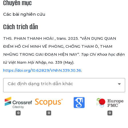
Chuyên mục
Các bài nghiên cứu
Cách trích dẫn
THS. PHAN THANH HOÀI , trans. 2025. “VẬN DỤNG QUAN
ĐIỂM HỒ CHÍ MINH VỀ PHÒNG, CHỐNG THAM Ô, THAM
NHŨNG TRONG GIAI ĐOẠN HIỆN NAY”.
Tạp Chí Khoa học điện
tử Việt Nam Hội Nhập
, no. 339 (May).
https://doi.org/10.62829/VNhN.339.30.36
.
Các định dạng trích dẫn khác
0
0
0