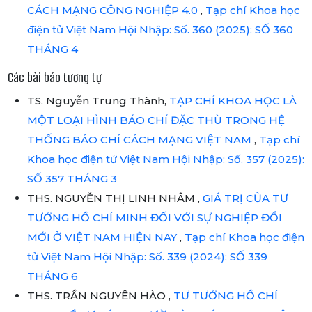
CÁCH MẠNG CÔNG NGHIỆP 4.0
,
Tạp chí Khoa học
điện tử Việt Nam Hội Nhập: Số. 360 (2025): SỐ 360
THÁNG 4
Các bài báo tương tự
TS. Nguyễn Trung Thành,
TẠP CHÍ KHOA HỌC LÀ
MỘT LOẠI HÌNH BÁO CHÍ ĐẶC THÙ TRONG HỆ
THỐNG BÁO CHÍ CÁCH MẠNG VIỆT NAM
,
Tạp chí
Khoa học điện tử Việt Nam Hội Nhập: Số. 357 (2025):
SỐ 357 THÁNG 3
THS. NGUYỄN THỊ LINH NHÂM ,
GIÁ TRỊ CỦA TƯ
TƯỞNG HỒ CHÍ MINH ĐỐI VỚI SỰ NGHIỆP ĐỔI
MỚI Ở VIỆT NAM HIỆN NAY
,
Tạp chí Khoa học điện
tử Việt Nam Hội Nhập: Số. 339 (2024): SỐ 339
THÁNG 6
THS. TRẦN NGUYÊN HÀO ,
TƯ TƯỞNG HỒ CHÍ