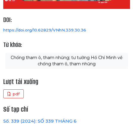
DOI:
https://doi.org/10.62829/VNhN.339.30.36
Từ khóa:
Chống tham ô, tham nhũng; tư tưởng Hồ Chí Minh về
chống tham ô, tham nhũng
Lượt tải xuống
pdf
Số tạp chí
Số. 339 (2024): SỐ 339 THÁNG 6