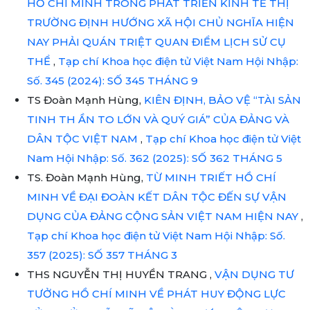
HỒ CHÍ MINH TRONG PHÁT TRIỂN KINH TẾ THỊ
TRƯỜNG ĐỊNH HƯỚNG XÃ HỘI CHỦ NGHĨA HIỆN
NAY PHẢI QUÁN TRIỆT QUAN ĐIỂM LỊCH SỬ CỤ
THỂ
,
Tạp chí Khoa học điện tử Việt Nam Hội Nhập:
Số. 345 (2024): SỐ 345 THÁNG 9
TS Đoàn Mạnh Hùng,
KIÊN ĐỊNH, BẢO VỆ “TÀI SẢN
TINH TH ẦN TO LỚN VÀ QUÝ GIÁ” CỦA ĐẢNG VÀ
DÂN TỘC VIỆT NAM
,
Tạp chí Khoa học điện tử Việt
Nam Hội Nhập: Số. 362 (2025): SỐ 362 THÁNG 5
TS. Đoàn Mạnh Hùng,
TỪ MINH TRIẾT HỒ CHÍ
MINH VỀ ĐẠI ĐOÀN KẾT DÂN TỘC ĐẾN SỰ VẬN
DỤNG CỦA ĐẢNG CỘNG SẢN VIỆT NAM HIỆN NAY
,
Tạp chí Khoa học điện tử Việt Nam Hội Nhập: Số.
357 (2025): SỐ 357 THÁNG 3
THS NGUYỄN THỊ HUYỀN TRANG ,
VẬN DỤNG TƯ
TƯỞNG HỒ CHÍ MINH VỀ PHÁT HUY ĐỘNG LỰC