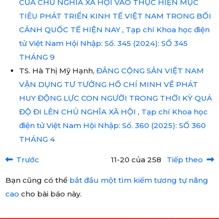
CỦA CHỦ NGHĨA XÃ HỘI VÀO THỰC HIỆN MỤC
TIÊU PHÁT TRIỂN KINH TẾ VIỆT NAM TRONG BỐI
CẢNH QUỐC TẾ HIỆN NAY
,
Tạp chí Khoa học điện
tử Việt Nam Hội Nhập: Số. 345 (2024): SỐ 345
THÁNG 9
TS. Hà Thị Mỹ Hạnh,
ĐẢNG CỘNG SẢN VIỆT NAM
VẬN DỤNG TƯ TƯỞNG HỒ CHÍ MINH VỀ PHÁT
HUY ĐỘNG LỰC CON NGƯỜI TRONG THỜI KỲ QUÁ
ĐỘ ĐI LÊN CHỦ NGHĨA XÃ HỘI
,
Tạp chí Khoa học
điện tử Việt Nam Hội Nhập: Số. 360 (2025): SỐ 360
THÁNG 4
Trước
11-20 của 258
Tiếp theo
Bạn cũng có thể
bắt đầu một tìm kiếm tương tự nâng
cao
cho bài báo này.