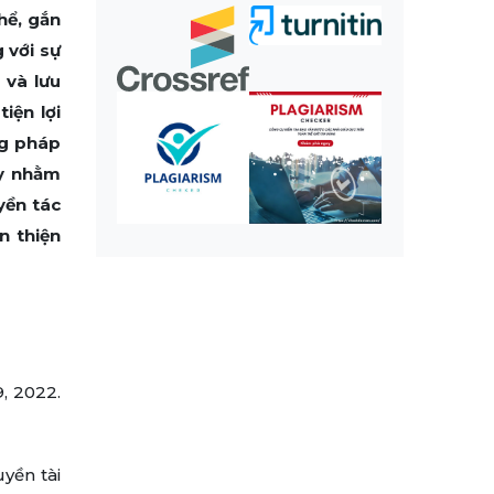
hể, gắn
g với sự
 và lưu
iện lợi
ng pháp
ày nhằm
yền tác
n thiện
, 2022.
yền tài