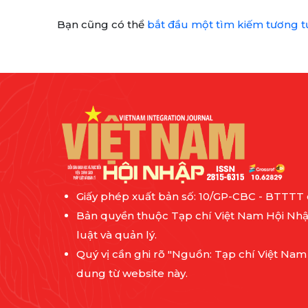
Bạn cũng có thể
bắt đầu một tìm kiếm tương t
Giấy phép xuất bản số: 10/GP-CBC - BTTTT
Bản quyền thuộc Tạp chí Việt Nam Hội Nhậ
luật và quản lý.
Quý vị cần ghi rõ "Nguồn: Tạp chí Việt Nam
dung từ website này.