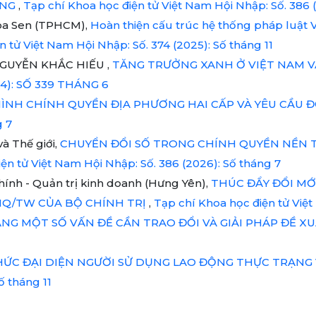
ỘNG
,
Tạp chí Khoa học điện tử Việt Nam Hội Nhập: Số. 386 
oa Sen (TPHCM),
Hoàn thiện cấu trúc hệ thống pháp luật 
 tử Việt Nam Hội Nhập: Số. 374 (2025): Số tháng 11
GUYỄN KHẮC HIẾU ,
TĂNG TRƯỞNG XANH Ở VIỆT NAM V
024): SỐ 339 THÁNG 6
ÌNH CHÍNH QUYỀN ĐỊA PHƯƠNG HAI CẤP VÀ YÊU CẦU Đ
g 7
và Thế giới,
CHUYỂN ĐỔI SỐ TRONG CHÍNH QUYỀN NỀN TẢ
ện tử Việt Nam Hội Nhập: Số. 386 (2026): Số tháng 7
hính - Quản trị kinh doanh (Hưng Yên),
THÚC ĐẨY ĐỔI MỚ
NQ/TW CỦA BỘ CHÍNH TRỊ
,
Tạp chí Khoa học điện tử Việt
NG MỘT SỐ VẤN ĐỀ CẦN TRAO ĐỔI VÀ GIẢI PHÁP ĐỀ X
HỨC ĐẠI DIỆN NGƯỜI SỬ DỤNG LAO ĐỘNG THỰC TRẠNG 
ố tháng 11