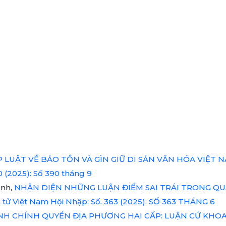
 LUẬT VỀ BẢO TỒN VÀ GÌN GIỮ DI SẢN VĂN HÓA VIỆT
0 (2025): Số 390 tháng 9
ình,
NHẬN DIỆN NHỮNG LUẬN ĐIỂM SAI TRÁI TRONG QUÁ
 tử Việt Nam Hội Nhập: Số. 363 (2025): SỐ 363 THÁNG 6
NH CHÍNH QUYỀN ĐỊA PHƯƠNG HAI CẤP: LUẬN CỨ KHO