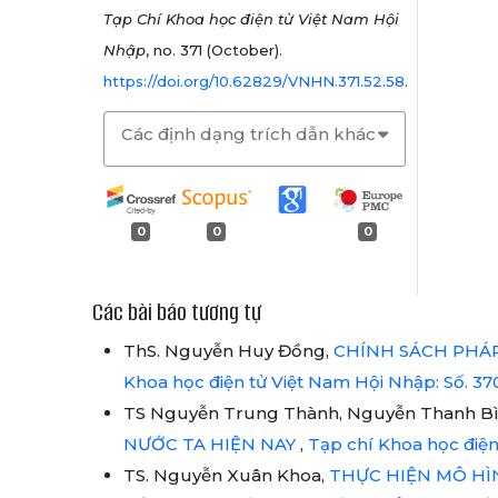
Tạp Chí Khoa học điện tử Việt Nam Hội
Nhập
, no. 371 (October).
https://doi.org/10.62829/VNHN.371.52.58
.
Các định dạng trích dẫn khác
0
0
0
Các bài báo tương tự
ThS. Nguyễn Huy Đồng,
CHÍNH SÁCH PHÁP
Khoa học điện tử Việt Nam Hội Nhập: Số. 37
TS Nguyễn Trung Thành, Nguyễn Thanh B
NƯỚC TA HIỆN NAY
,
Tạp chí Khoa học điện
TS. Nguyễn Xuân Khoa,
THỰC HIỆN MÔ HÌ