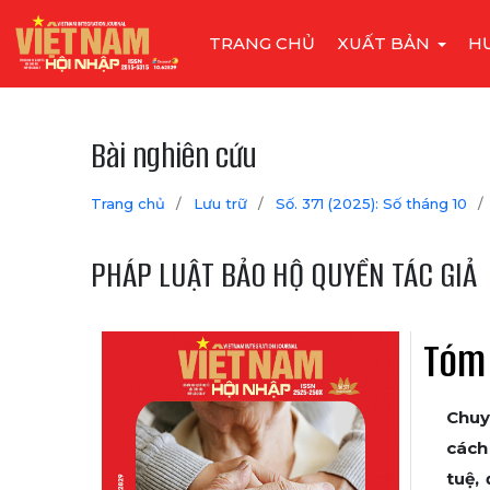
TRANG CHỦ
XUẤT BẢN
H
Bài nghiên cứu
Trang chủ
/
Lưu trữ
/
Số. 371 (2025): Số tháng 10
/
PHÁP LUẬT BẢO HỘ QUYỀN TÁC GIẢ
Tóm
Chuy
cách 
tuệ,