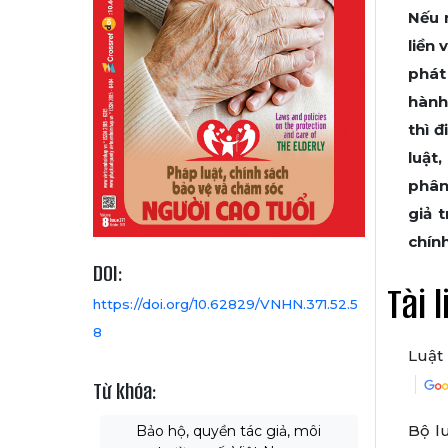
Nếu 
liền 
phát
hành 
thì 
luật
phân
giả 
chính
DOI:
Tài 
https://doi.org/10.62829/VNHN.371.52.5
8
Luật 
Từ khóa:
Bộ l
Bảo hộ, quyền tác giả, môi