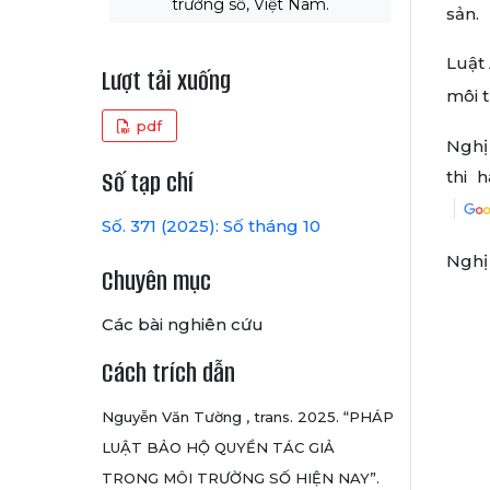
trường số, Việt Nam.
sản.
Luật 
Lượt tải xuống
môi 
pdf
Nghị 
Số tạp chí
thi 
Số. 371 (2025): Số tháng 10
Nghị
Chuyên mục
Các bài nghiên cứu
Cách trích dẫn
Nguyễn Văn Tường , trans. 2025. “PHÁP
LUẬT BẢO HỘ QUYỀN TÁC GIẢ
TRONG MÔI TRƯỜNG SỐ HIỆN NAY”.