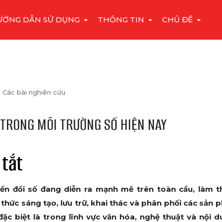
ƯỚNG DẪN SỬ DỤNG
THÔNG TIN
CHỦ ĐỀ
Các bài nghiên cứu
 TRONG MÔI TRƯỜNG SỐ HIỆN NAY
 tắt
ển đổi số đang diễn ra mạnh mẽ trên toàn cầu, làm t
thức sáng tạo, lưu trữ, khai thác và phân phối các sản p
 đặc biệt là trong lĩnh vực văn hóa, nghệ thuật và nội d