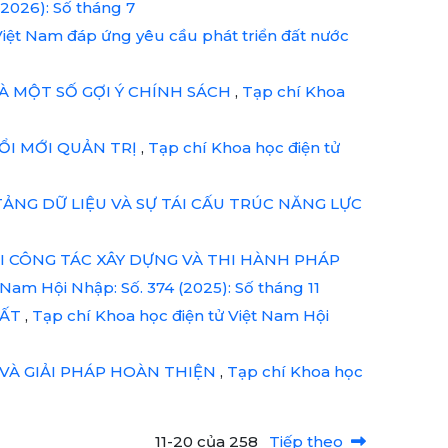
(2026): Số tháng 7
Việt Nam đáp ứng yêu cầu phát triển đất nước
À MỘT SỐ GỢI Ý CHÍNH SÁCH
,
Tạp chí Khoa
ỔI MỚI QUẢN TRỊ
,
Tạp chí Khoa học điện tử
NG DỮ LIỆU VÀ SỰ TÁI CẤU TRÚC NĂNG LỰC
I CÔNG TÁC XÂY DỰNG VÀ THI HÀNH PHÁP
 Nam Hội Nhập: Số. 374 (2025): Số tháng 11
UẤT
,
Tạp chí Khoa học điện tử Việt Nam Hội
VÀ GIẢI PHÁP HOÀN THIỆN
,
Tạp chí Khoa học
11-20 của 258
Tiếp theo