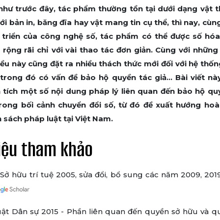
như trước đây, tác phẩm thường tồn tại dưới dạng vật t
với bản in, băng đĩa hay vật mang tin cụ thể, thì nay, cùn
 triển của công nghệ số, tác phẩm có thể được số hóa
rộng rãi chỉ với vài thao tác đơn giản. Cùng với những t
điều này cũng đặt ra nhiều thách thức mới đối với hệ thố
, trong đó có vấn đề bảo hộ quyền tác giả… Bài viết n
 tích một số nội dung pháp lý liên quan đến bảo hộ qu
trong bối cảnh chuyển đổi số, từ đó đề xuất hướng hoà
 sách pháp luật tại Việt Nam.
liệu tham khảo
Sở hữu trí tuệ 2005, sửa đổi, bổ sung các năm 2009, 2019
uật Dân sự 2015 - Phần liên quan đến quyền sở hữu và qu