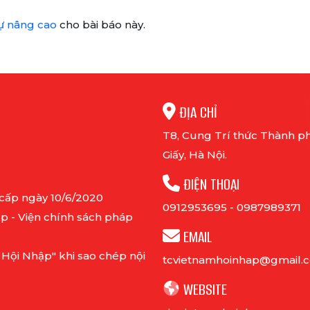
ự nâng cao
cho bài báo này.
ĐỊA CHỈ
T8, Cung Trí thức Thành ph
Giấy, Hà Nội.
ĐIỆN THOẠI
 cấp ngày 10/6/2020
0912953695
-
0987989371
p - Viện chính sách pháp
EMAIL
 Hội Nhập" khi sao chép nội
tcvietnamhoinhap@gmail.
WEBSITE