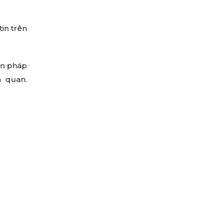
in trên
ện pháp
n quan.