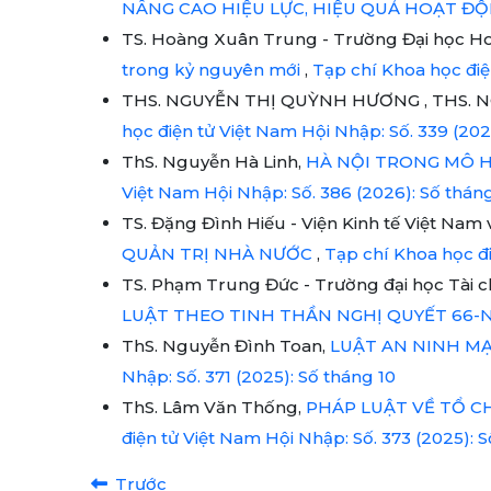
NÂNG CAO HIỆU LỰC, HIỆU QUẢ HOẠT Đ
TS. Hoàng Xuân Trung - Trường Đại học H
trong kỷ nguyên mới
,
Tạp chí Khoa học điện
THS. NGUYỄN THỊ QUỲNH HƯƠNG , THS. N
học điện tử Việt Nam Hội Nhập: Số. 339 (2
ThS. Nguyễn Hà Linh,
HÀ NỘI TRONG MÔ H
Việt Nam Hội Nhập: Số. 386 (2026): Số thán
TS. Đặng Đình Hiếu - Viện Kinh tế Việt Nam 
QUẢN TRỊ NHÀ NƯỚC
,
Tạp chí Khoa học đi
TS. Phạm Trung Đức - Trường đại học Tài c
LUẬT THEO TINH THẦN NGHỊ QUYẾT 66-
ThS. Nguyễn Đình Toan,
LUẬT AN NINH MẠ
Nhập: Số. 371 (2025): Số tháng 10
ThS. Lâm Văn Thống,
PHÁP LUẬT VỀ TỔ C
điện tử Việt Nam Hội Nhập: Số. 373 (2025): S
Trước