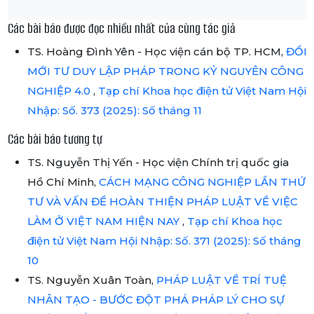
Các bài báo được đọc nhiều nhất của cùng tác giả
TS. Hoàng Đình Yên - Học viện cán bộ TP. HCM,
ĐỔI
MỚI TƯ DUY LẬP PHÁP TRONG KỶ NGUYÊN CÔNG
NGHIỆP 4.0
,
Tạp chí Khoa học điện tử Việt Nam Hội
Nhập: Số. 373 (2025): Số tháng 11
Các bài báo tương tự
TS. Nguyễn Thị Yến - Học viện Chính trị quốc gia
Hồ Chí Minh,
CÁCH MẠNG CÔNG NGHIỆP LẦN THỨ
TƯ VÀ VẤN ĐỀ HOÀN THIỆN PHÁP LUẬT VỀ VIỆC
LÀM Ở VIỆT NAM HIỆN NAY
,
Tạp chí Khoa học
điện tử Việt Nam Hội Nhập: Số. 371 (2025): Số tháng
10
TS. Nguyễn Xuân Toàn,
PHÁP LUẬT VỀ TRÍ TUỆ
NHÂN TẠO - BƯỚC ĐỘT PHÁ PHÁP LÝ CHO SỰ