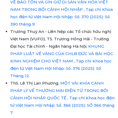
VỀ BẢO TỒN VÀ GÌN GIỮ DI SẢN VĂN HÓA VIỆT
NAM TRONG BỐI CẢNH HỘI NHẬP
,
Tạp chí Khoa
học điện tử Việt Nam Hội Nhập: Số. 370 (2025): Số
390 tháng 9
Trương Thuỳ An - Liên hiệp các Tổ chức hữu nghị
Việt Nam (VUFO), TS. Trương Hồng Hải - Trường
Đại học Tài chính - Ngân hàng Hà Nội,
KHUNG
PHÁP LUẬT VỀ VÀNG CỦA CHLB ĐỨC VÀ BÀI HỌC
KINH NGHIỆM CHO VIỆT NAM
,
Tạp chí Khoa học
điện tử Việt Nam Hội Nhập: Số. 376 (2025): Số
Tháng 12
ThS. Lê Thị Lan Phương,
MỘT VÀI KHÍA CẠNH
PHÁP LÝ VỀ THƯƠNG MẠI ĐIỆN TỬ TRONG BỐI
CẢNH HỘI NHẬP QUỐC TẾ
,
Tạp chí Khoa học điện
tử Việt Nam Hội Nhập: Số. 366 (2025): SỐ 366 tháng
7