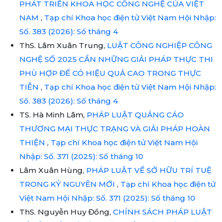
PHÁT TRIỂN KHOA HỌC CÔNG NGHỆ CỦA VIỆT
NAM
,
Tạp chí Khoa học điện tử Việt Nam Hội Nhập:
Số. 383 (2026): Số tháng 4
ThS. Lâm Xuân Trung,
LUẬT CÔNG NGHIỆP CÔNG
NGHỆ SỐ 2025 CẦN NHỮNG GIẢI PHÁP THỰC THI
PHÙ HỢP ĐỂ CÓ HIỆU QUẢ CAO TRONG THỰC
TIỄN
,
Tạp chí Khoa học điện tử Việt Nam Hội Nhập:
Số. 383 (2026): Số tháng 4
TS. Hà Minh Lâm,
PHÁP LUẬT QUẢNG CÁO
THƯƠNG MẠI THỰC TRẠNG VÀ GIẢI PHÁP HOÀN
THIỆN
,
Tạp chí Khoa học điện tử Việt Nam Hội
Nhập: Số. 371 (2025): Số tháng 10
Lâm Xuân Hùng,
PHÁP LUẬT VỀ SỞ HỮU TRÍ TUỆ
TRONG KỶ NGUYÊN MỚI
,
Tạp chí Khoa học điện tử
Việt Nam Hội Nhập: Số. 371 (2025): Số tháng 10
ThS. Nguyễn Huy Đồng,
CHÍNH SÁCH PHÁP LUẬT