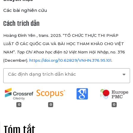
Các bài nghiên cứu
Cách trích dẫn
Hoàng Đình Yên , trans. 2025. “TỔ CHỨC THỰC THI PHÁP
LUẬT Ở CÁC QUỐC GIA VÀ BÀI HỌC THAM KHẢO CHO VIỆT
NAM”.
Tạp Chí Khoa học điện tử Việt Nam Hội Nhập
, no. 376
(December).
https://doi.org/10.62829/VNHN.376.95.101
.
Các định dạng trích dẫn khác
0
0
0
Tóm tắt