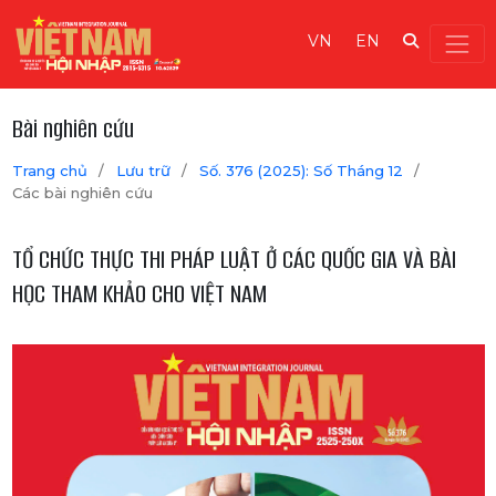
VN
EN
Bài nghiên cứu
Trang chủ
/
Lưu trữ
/
Số. 376 (2025): Số Tháng 12
/
Các bài nghiên cứu
TỔ CHỨC THỰC THI PHÁP LUẬT Ở CÁC QUỐC GIA VÀ BÀI
HỌC THAM KHẢO CHO VIỆT NAM